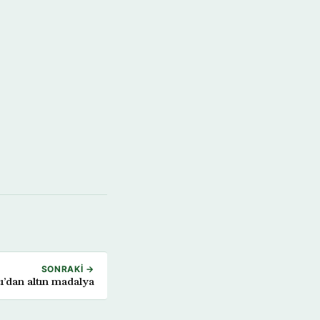
SONRAKI →
ı’dan altın madalya