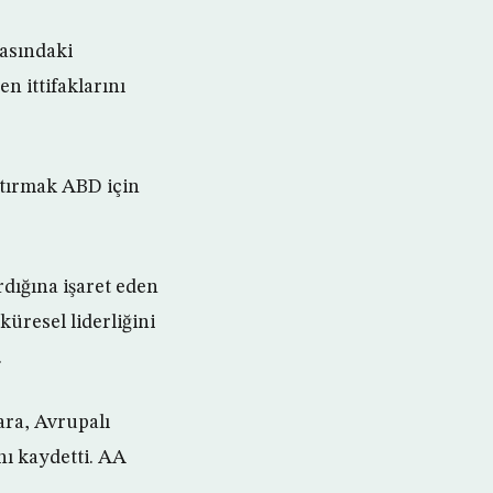
rasındaki
en ittifaklarını
artırmak ABD için
rdığına işaret eden
üresel liderliğini
.
ara, Avrupalı
nı kaydetti. AA