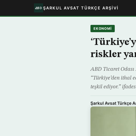
ŞARKUL AVSAT TÜRKÇE ARŞIVI
EKONOMİ
‘Türkiye’
riskler ya
ABD Ticaret Odası B
“Türkiye’den ithal e
teşkil ediyor.” ifad
Şarkul Avsat Türkçe A