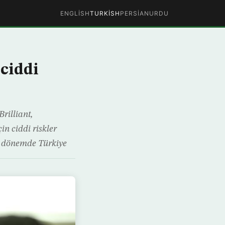
ENGLISH
TURKISH
PERSIAN
URDU
 ciddi
rilliant,
in ciddi riskler
son dönemde Türkiye