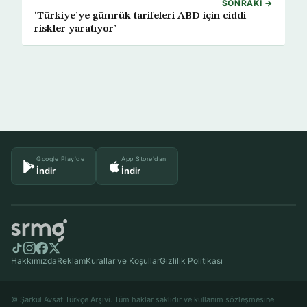
SONRAKI →
‘Türkiye’ye gümrük tarifeleri ABD için ciddi
riskler yaratıyor’
Google Play'de
App Store'dan
İndir
İndir
Hakkımızda
Reklam
Kurallar ve Koşullar
Gizlilik Politikası
© Şarkul Avsat Türkçe Arşivi. Tüm haklar saklıdır ve kullanım sözleşmesine