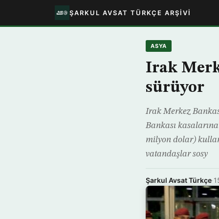
ŞARKUL AVSAT TÜRKÇE ARŞIVI
ASYA
Irak Merk
sürüyor
Irak Merkez Bankası
Bankası kasalarına 
milyon dolar) kulla
vatandaşlar sosy
Şarkul Avsat Türkçe
·
1