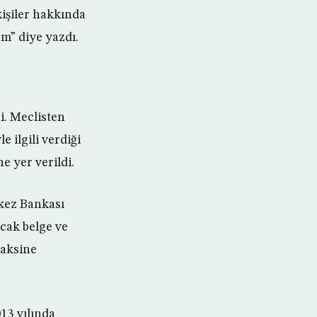
kişiler hakkında
m” diye yazdı.
i. Meclisten
 ilgili verdiği
 yer verildi.
kez Bankası
acak belge ve
 aksine
13 yılında