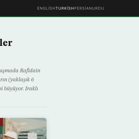
ENGLISH
TURKISH
PERSIAN
URDU
ler
onuşmada Rafidain
rın (yaklaşık 6
i büyüyor. Iraklı