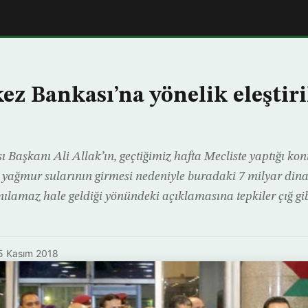
ez Bankası’na yönelik eleştiri
 Başkanı Ali Allak’ın, geçtiğimiz hafta Mecliste yaptığı k
yağmur sularının girmesi nedeniyle buradaki 7 milyar dina
nılamaz hale geldiği yönündeki açıklamasına tepkiler çığ gib
5 Kasım 2018