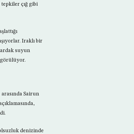
tepkiler çığ gibi
şlattığı
yorlar. Iraklı bir
 bardak suyun
 görülüyor.
 arasında Sairun
 açıklamasında,
di.
yolsuzluk denizinde