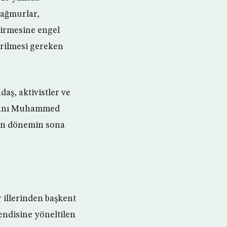
yağmurlar,
girmesine engel
irilmesi gereken
ş, aktivistler ve
aşkanı Muhammed
çen dönemin sona
 illerinden başkent
endisine yöneltilen