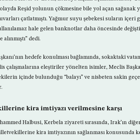
olayda Reşid yolunun çökmesine bile yol açan sağanak 
uvarları çatlatmıştı. Yağmur suyu şebekesi suların içeri 
ullanılamaz hale gelen banknotlar daha öncesinde değişt
e alınmıştı” dedi.
kanı’nın hedefe konulması bağlamında, sokaktaki vatanda
lis çalışmalarına eleştiriler yönelten isimler, Meclis B
ekilerin içinde bulunduğu “balayı” ve nisbeten sakin ge
.
illerine kira imtiyazı verilmesine karşı
ammed Halbusi, Kerbela ziyareti sırasında, Irak’ın diğer
illetvekillerine kira imtiyazının sağlanması konusunda k