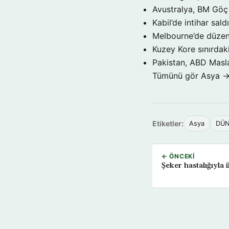
Avustralya, BM Göç 
Kabil’de intihar sald
Melbourne’de düzenl
Kuzey Kore sınırdaki
Pakistan, ABD Maslah
Tümünü gör Asya 
Etiketler:
Asya
DÜ
← ÖNCEKI
Şeker hastalığıyla i