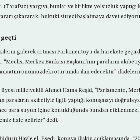
. (Tarafsız) yargıyı, bunlar ve birlikte yolsuzluk yaptığı 
ararı çıkararak, hukuki süreci başlatmaya davet ediyoru
 geçti
pkilerin giderek artması Parlamentoyu da harekete geçird
 “Meclis, Merkez Bankası Başkanı’nın paraların akıbetiyle
anaatini önümüzdeki oturumda ilan edecektir” ifadelerine
üyesi milletvekili Ahmet Hama Reşid, “Parlamento, Mer
an paraların akıbetiyle ilgili yaptığı konuşmayı doğrulay
Bence para suyun içine konulduğunda bundan etkilenmez,
miz hale gelirler” dedi.
üdürü Havle el- Esedi, konuya ilişkin açıklamasında, “20