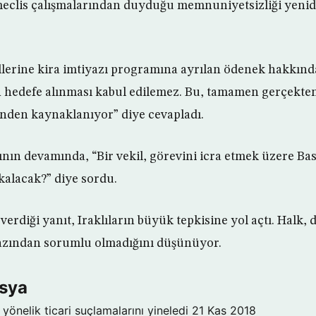
n meclis çalışmalarından duyduğu memnuniyetsizliği yen
illerine kira imtiyazı programına ayrılan ödenek hakkın
 hedefe alınması kabul edilemez. Bu, tamamen gerçekte
iğinden kaynaklanıyor” diye cevapladı.
ının devamında, “Bir vekil, görevini icra etmek üzere Ba
kalacak?” diye sordu.
erdiği yanıt, Iraklıların büyük tepkisine yol açtı. Halk, 
yazından sorumlu olmadığını düşünüyor.
Asya
yönelik ticari suçlamalarını yineledi
21 Kas 2018