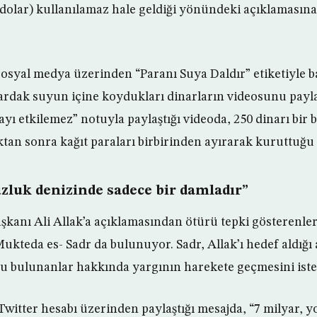
dolar) kullanılamaz hale geldiği yönündeki açıklamasına 
sosyal medya üzerinden “Paranı Suya Daldır” etiketiyle ba
rdak suyun içine koydukları dinarların videosunu paylaşı
ayı etkilemez” notuyla paylaştığı videoda, 250 dinarı bir
ıktan sonra kağıt paraları birbirinden ayırarak kuruttuğu
uzluk denizinde sadece bir damladır”
kanı Ali Allak’a açıklamasından ötürü tepki gösterenler
Mukteda es- Sadr da bulunuyor. Sadr, Allak’ı hedef aldığı
u bulunanlar hakkında yargının harekete geçmesini iste
Twitter hesabı üzerinden paylaştığı mesajda, “7 milyar, 