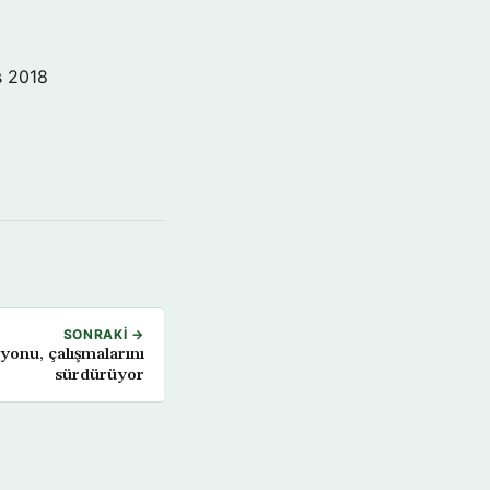
s 2018
SONRAKI →
onu, çalışmalarını
sürdürüyor