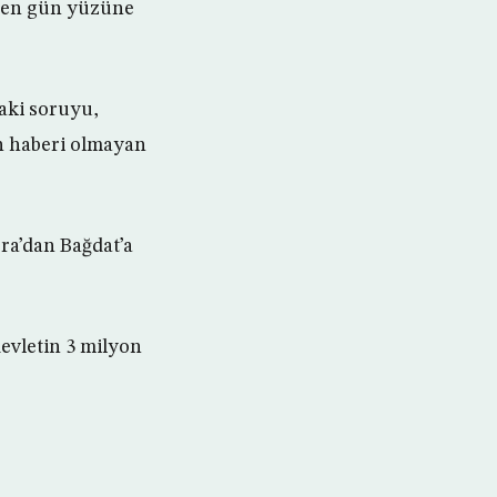
iden gün yüzüne
daki soruyu,
n haberi olmayan
sra’dan Bağdat’a
devletin 3 milyon