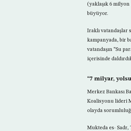
(yaklaşık 6 milyon 
büyüyor.
Iraklı vatandaşlar 
kampanyada, bir ba
vatandaşın “Su par
içerisinde daldırd
“7 milyar, yols
Merkez Bankası Baş
Koalisyonu lideri 
olayda sorumluluğ
Mukteda es- Sadr, 