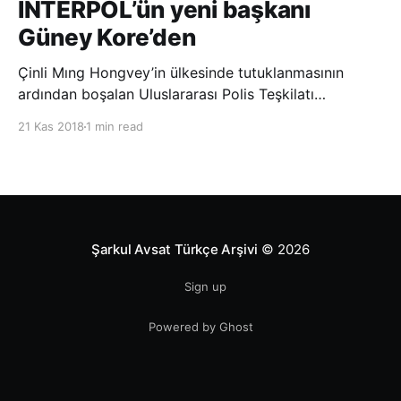
INTERPOL’ün yeni başkanı
Güney Kore’den
Çinli Mıng Hongvey’in ülkesinde tutuklanmasının
ardından boşalan Uluslararası Polis Teşkilatı
(INTERPOL) Başkanlığına Güney Koreli Kim Jong Yang
21 Kas 2018
1 min read
seçildi. INTERPOL Genel Kurulu’nun Dubai’deki
toplantısında yapılan seçimde, oyların 3’te 2’sini
kazanan Kim, teşkilatın yeni
Şarkul Avsat Türkçe Arşivi
© 2026
Sign up
Powered by Ghost