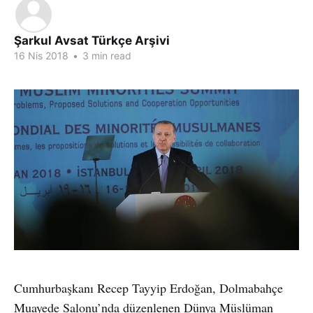
Şarkul Avsat Türkçe Arşivi
16 Nis 2018
•
3 min read
Cumhurbaşkanı Recep Tayyip Erdoğan, Dolmabahçe
Muayede Salonu’nda düzenlenen Dünya Müslüman