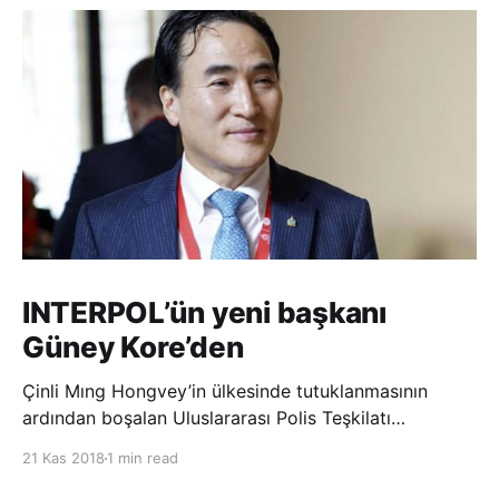
INTERPOL’ün yeni başkanı
Güney Kore’den
Çinli Mıng Hongvey’in ülkesinde tutuklanmasının
ardından boşalan Uluslararası Polis Teşkilatı
(INTERPOL) Başkanlığına Güney Koreli Kim Jong Yang
21 Kas 2018
1 min read
seçildi. INTERPOL Genel Kurulu’nun Dubai’deki
toplantısında yapılan seçimde, oyların 3’te 2’sini