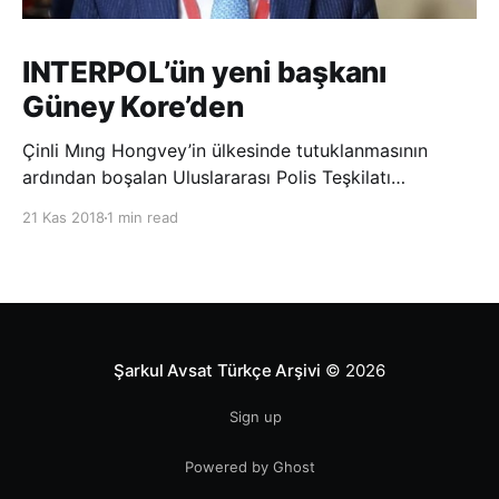
INTERPOL’ün yeni başkanı
Güney Kore’den
Çinli Mıng Hongvey’in ülkesinde tutuklanmasının
ardından boşalan Uluslararası Polis Teşkilatı
(INTERPOL) Başkanlığına Güney Koreli Kim Jong Yang
21 Kas 2018
1 min read
seçildi. INTERPOL Genel Kurulu’nun Dubai’deki
toplantısında yapılan seçimde, oyların 3’te 2’sini
kazanan Kim, teşkilatın yeni
Şarkul Avsat Türkçe Arşivi
© 2026
Sign up
Powered by Ghost