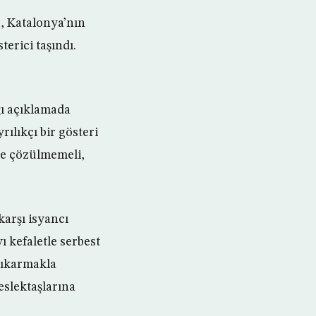
e, Katalonya’nın
terici taşındı.
ğı açıklamada
ılıkçı bir gösteri
de çözülmemeli,
arşı isyancı
ı kefaletle serbest
çıkarmakla
slektaşlarına