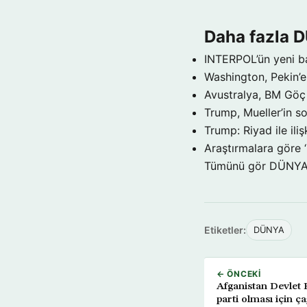
Daha fazla 
INTERPOL’ün yeni b
Washington, Pekin’e 
Avustralya, BM Göç 
Trump, Mueller’in so
Trump: Riyad ile il
Araştırmalara göre 
Tümünü gör DÜNY
Etiketler:
DÜNYA
← ÖNCEKI
Afganistan Devlet B
parti olması için ç