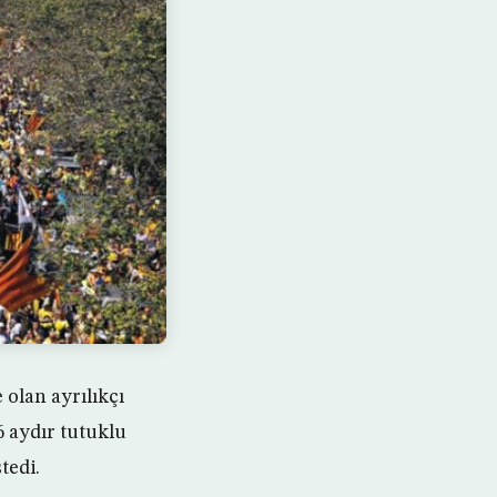
 olan ayrılıkçı
 6 aydır tutuklu
tedi.