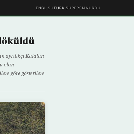
ENGLISH
TURKISH
PERSIAN
URDU
 döküldü
an ayrılıkçı Katalan
lu olan
ilere göre gösterilere