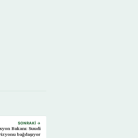
SONRAKI →
yon Bakanı: Suudi
vizyonu bağdaşıyor