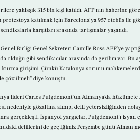
rilere yaklaşık 315 bin kişi katıldı. AFP’nin haberine gör
n protestoya katılmak için Barcelona’ya 957 otobüs ile gös
 sendikalarla karşıtları arasında tartışmalar yaşandı.
i Genel Birliği Genel Sekreteri Camille Ross AFP’ye yaptı
 olduğu gibi sendikacılar arasında da gerilim var. Bu ayr
rü kurma girişimi. Çünkü Katalonya sorunu mahkemeler
ile çözülmeli” diye konuştu.
onya lideri Carles Puigdemont’un Almanya’da hükümete k
si nedeniyle gözaltına alınıp, delil yetersizliğinden dolay
nra gerçekleşti. İspanyol yargıçlar, Puigdemont’ı isyan 
udaki delillerini de geçtiğimiz Perşembe günü Alman me