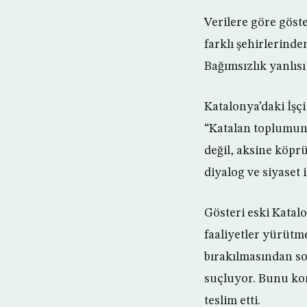
Verilere göre göste
farklı şehirlerinde
Bağımsızlık yanlısı
Katalonya’daki İşç
“Katalan toplumunda
değil, aksine köp
diyalog ve siyaset 
Gösteri eski Katal
faaliyetler yürütme
bırakılmasından so
suçluyor. Bunu kon
teslim etti.