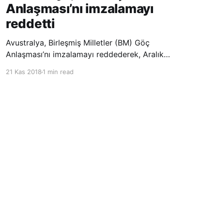
Anlaşması’nı imzalamayı
reddetti
Avustralya, Birleşmiş Milletler (BM) Göç
Anlaşması’nı imzalamayı reddederek, Aralık
ayında Fas’ta düzenlenecek olan uluslararası
21 Kas 2018
1 min read
konferansta BM üyesi ülkeler tarafından
imzalanması beklenen Küresel Göç
Sözleşmesi’ne katılmayacağını açıklayan
ülkelerin yer aldığı uzun listeye dahil oldu.
Powered by Ghost