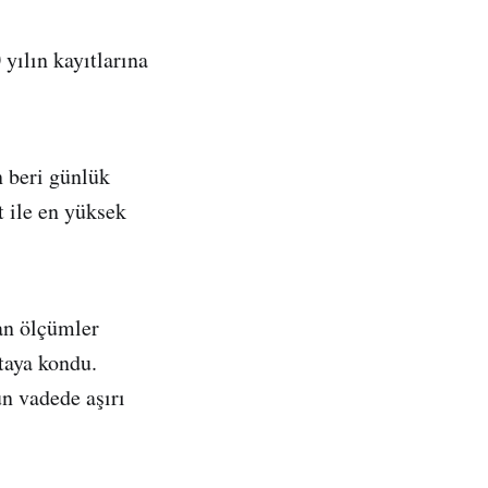
yılın kayıtlarına
 beri günlük
t ile en yüksek
an ölçümler
rtaya kondu.
n vadede aşırı