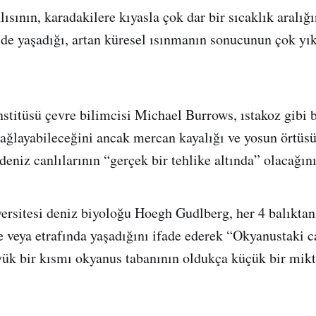
ısının, karadakilere kıyasla çok dar bir sıcaklık aralığ
lde yaşadığı, artan küresel ısınmanın sonucunun çok yık
stitüsü çevre bilimcisi Michael Burrows, ıstakoz gibi 
ğlayabileceğini ancak mercan kayalığı ve yosun örtüs
eniz canlılarının “gerçek bir tehlike altında” olacağını 
rsitesi deniz biyoloğu Hoegh Gudlberg, her 4 balıktan
de veya etrafında yaşadığını ifade ederek “Okyanustaki c
üyük bir kısmı okyanus tabanının oldukça küçük bir mikt