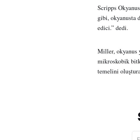
Scripps Okyanus 
gibi, okyanusta d
edici.” dedi.
Miller, okyanus 
mikroskobik bitk
temelini oluştur
E