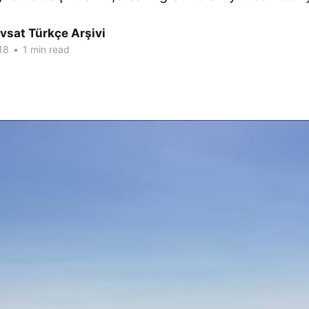
vsat Türkçe Arşivi
18
•
1 min read