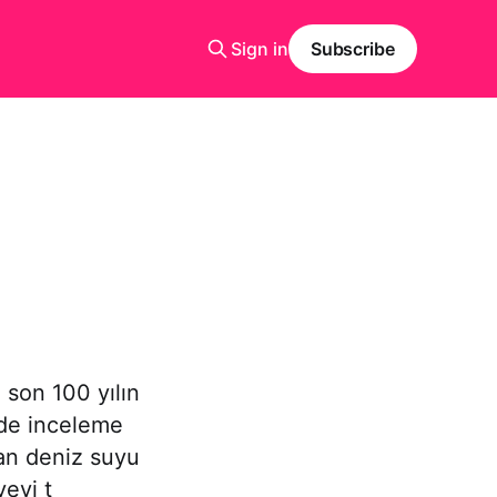
Sign in
Subscribe
 son 100 yılın
nde inceleme
lan deniz suyu
yeyi t