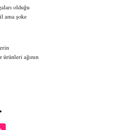
gaları olduğu
ğil ama şoke
erin
z ürünleri ağının
.
e