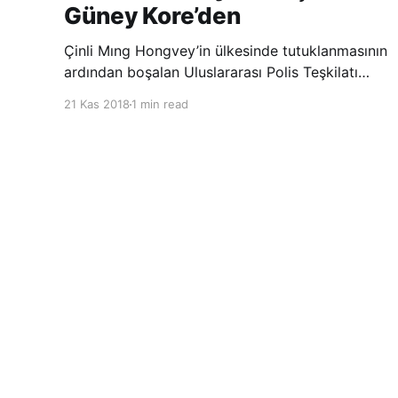
Güney Kore’den
Çinli Mıng Hongvey’in ülkesinde tutuklanmasının
ardından boşalan Uluslararası Polis Teşkilatı
(INTERPOL) Başkanlığına Güney Koreli Kim
21 Kas 2018
1 min read
Jong Yang seçildi. INTERPOL Genel Kurulu’nun
Dubai’deki toplantısında yapılan seçimde,
oyların 3’te 2’sini kazanan Kim, teşkilatın yeni
Şarkul Avsat Türkçe Arşivi
© 2026