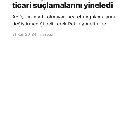
ticari suçlamalarını yineledi
ABD, Çin’in adil olmayan ticaret uygulamalarını
değiştirmediği belirterek Pekin yönetimine
yönelik suçlamalarını yineledi. ABD Ticaret
21 Kas 2018
1 min read
Temsilciliği’nin Çin’in fikri mülkiyet ve teknoloji
transfer politikalarına dair hazırladığı ‘Section
301’ adlı soruşturma raporunun güncellenmiş
halinde
Sign up