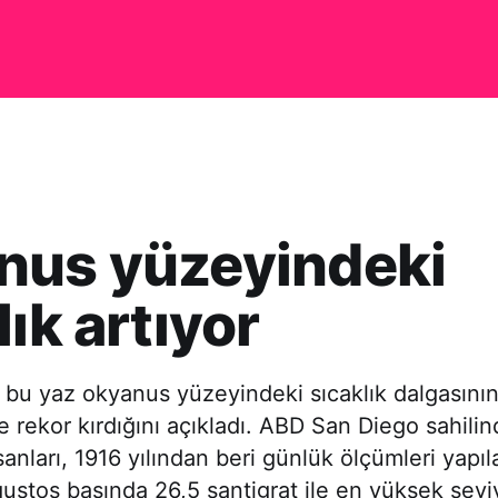
nus yüzeyindeki
lık artıyor
ı, bu yaz okyanus yüzeyindeki sıcaklık dalgasının
re rekor kırdığını açıkladı. ABD San Diego sahili
sanları, 1916 yılından beri günlük ölçümleri yapı
ğustos başında 26,5 santigrat ile en yüksek sevi