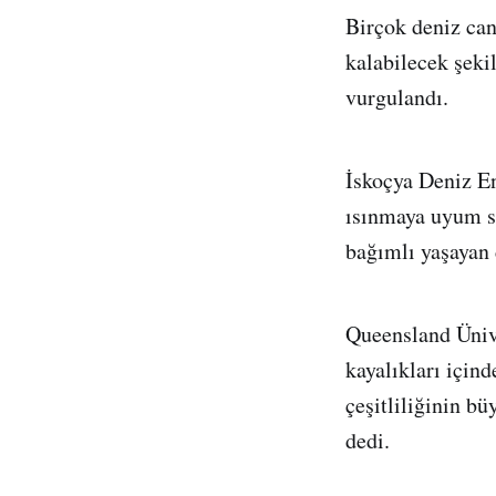
Birçok deniz canl
kalabilecek şeki
vurgulandı.
İskoçya Deniz En
ısınmaya uyum sa
bağımlı yaşayan d
Queensland Ünive
kayalıkları için
çeşitliliğinin b
dedi.