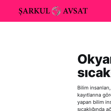
Okya
sıcak
Bilim insanlar
kayıtlarına gö
yapan bilim in
sıcaklığında a