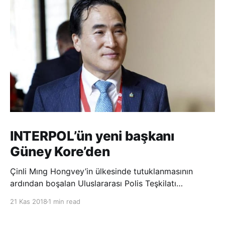
INTERPOL’ün yeni başkanı
Güney Kore’den
Çinli Mıng Hongvey’in ülkesinde tutuklanmasının
ardından boşalan Uluslararası Polis Teşkilatı
(INTERPOL) Başkanlığına Güney Koreli Kim Jong Yang
21 Kas 2018
1 min read
seçildi. INTERPOL Genel Kurulu’nun Dubai’deki
toplantısında yapılan seçimde, oyların 3’te 2’sini