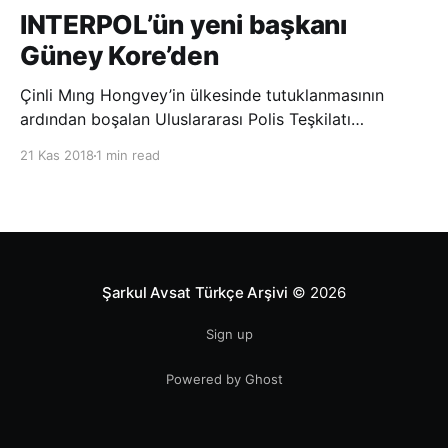
INTERPOL’ün yeni başkanı
Güney Kore’den
Çinli Mıng Hongvey’in ülkesinde tutuklanmasının
ardından boşalan Uluslararası Polis Teşkilatı
(INTERPOL) Başkanlığına Güney Koreli Kim Jong Yang
21 Kas 2018
1 min read
seçildi. INTERPOL Genel Kurulu’nun Dubai’deki
toplantısında yapılan seçimde, oyların 3’te 2’sini
kazanan Kim, teşkilatın yeni
Şarkul Avsat Türkçe Arşivi
© 2026
Sign up
Powered by Ghost