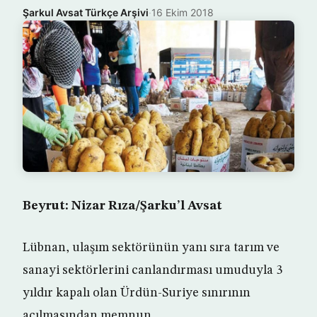
Şarkul Avsat Türkçe Arşivi
·
16 Ekim 2018
Beyrut: Nizar Rıza/Şarku’l Avsat
Lübnan, ulaşım sektörünün yanı sıra tarım ve
sanayi sektörlerini canlandırması umuduyla 3
yıldır kapalı olan Ürdün-Suriye sınırının
açılmasından memnun.