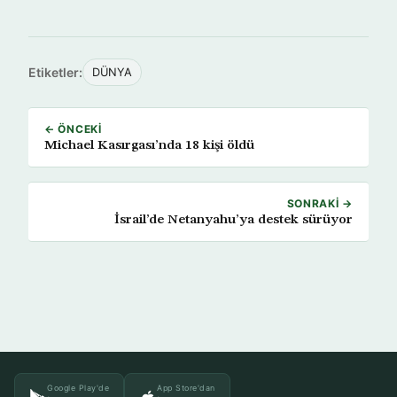
Etiketler:
DÜNYA
← ÖNCEKI
Michael Kasırgası’nda 18 kişi öldü
SONRAKI →
İsrail’de Netanyahu’ya destek sürüyor
Google Play'de
App Store'dan