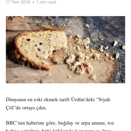
17 Tem 2018
•
1 min read
Dünyanın en eski ekmek tarifi Ürdün’deki “Siyah
Çöl”de ortaya çıktı.
BBC’nin haberine göre, buğday ve arpa ununu, toz
haline getirilmiş bitki kökleriyle karıştırıp su ilave