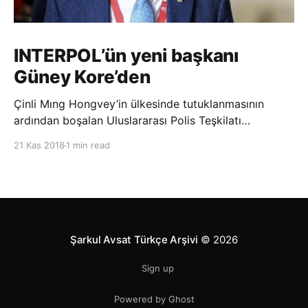
INTERPOL’ün yeni başkanı
Güney Kore’den
Çinli Mıng Hongvey’in ülkesinde tutuklanmasının
ardından boşalan Uluslararası Polis Teşkilatı
(INTERPOL) Başkanlığına Güney Koreli Kim Jong Yang
21 Kas 2018
1 min read
seçildi. INTERPOL Genel Kurulu’nun Dubai’deki
toplantısında yapılan seçimde, oyların 3’te 2’sini
kazanan Kim, teşkilatın yeni
Şarkul Avsat Türkçe Arşivi
© 2026
Sign up
Powered by Ghost