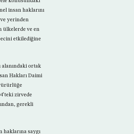
adele konusundaki
nel insan haklarını
 ve yerinden
n ülkelerde ve en
cini etkilediğine
 alanındaki ortak
İnsan Hakları Daimi
 yürürlüğe
4’teki zirvede
ından, gerekli
an haklarına saygı