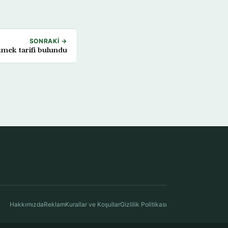
SONRAKI →
ekmek tarifi bulundu
Hakkımızda
Reklam
Kurallar ve Koşullar
Gizlilik Politikası