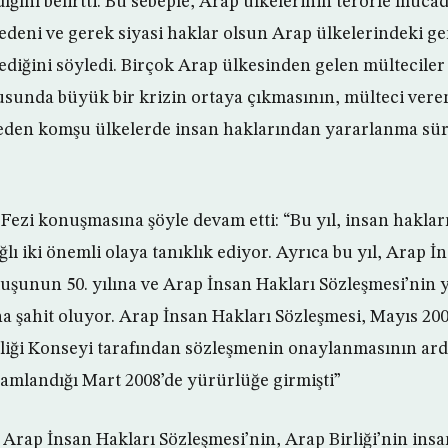
dığını belirtti. Bu sebeple, Arap ülkelerinin terörle müc
edeni ve gerek siyasi haklar olsun Arap ülkelerindeki ge
ediğini söyledi. Birçok Arap ülkesinden gelen mülteciler
nusunda büyük bir krizin ortaya çıkmasının, mülteci vere
eden komşu ülkelerde insan haklarından yararlanma süre
i konuşmasına şöyle devam etti: “Bu yıl, insan hakları
lı iki önemli olaya tanıklık ediyor. Ayrıca bu yıl, Arap 
uşunun 50. yılına ve Arap İnsan Hakları Sözleşmesi’nin
na şahit oluyor. Arap İnsan Hakları Sözleşmesi, Mayıs 200
rliği Konseyi tarafından sözleşmenin onaylanmasının ard
mlandığı Mart 2008’de yürürlüğe girmişti”
 Arap İnsan Hakları Sözleşmesi’nin, Arap Birliği’nin ins