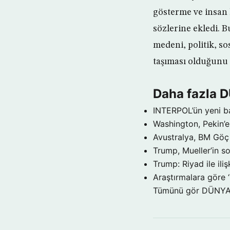
gösterme ve insan 
sözlerine ekledi. B
medeni, politik, so
taşıması olduğunu 
Daha fazla 
INTERPOL’ün yeni b
Washington, Pekin’e 
Avustralya, BM Göç 
Trump, Mueller’in so
Trump: Riyad ile il
Araştırmalara göre 
Tümünü gör DÜNY