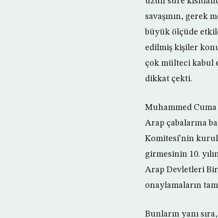
uzun süre kısıtlan
savaşının, gerek m
büyük ölçüde etkil
edilmiş kişiler ko
çok mülteci kabul 
dikkat çekti.
Muhammed Cuma Fez
Arap çabalarına bağ
Komitesi’nin kurul
girmesinin 10. yılı
Arap Devletleri Bi
onaylamaların tama
Bunların yanı sıra,