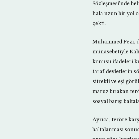
Sözleşmesi’nde bel
hala uzun bir yol 
çekti.
Muhammed Fezi, dün
münasebetiyle Kah
konusu ifadeleri k
taraf devletlerin 
sürekli ve eşi görü
maruz bırakan terö
sosyal barışı baltala
Ayrıca, teröre kar
baltalanması sonuc