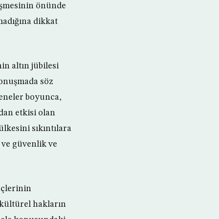
leşmesinin önünde
madığına dikkat
 altın jübilesi
konuşmada söz
seneler boyunca,
an etkisi olan
lkesini sıkıntılara
 ve güvenlik ve
çlerinin
kültürel hakların