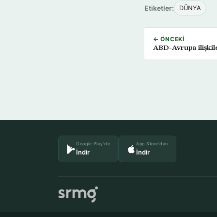
Etiketler:
DÜNYA
← ÖNCEKI
ABD-Avrupa ilişkile
Google Play'de
App Store'dan
İndir
İndir