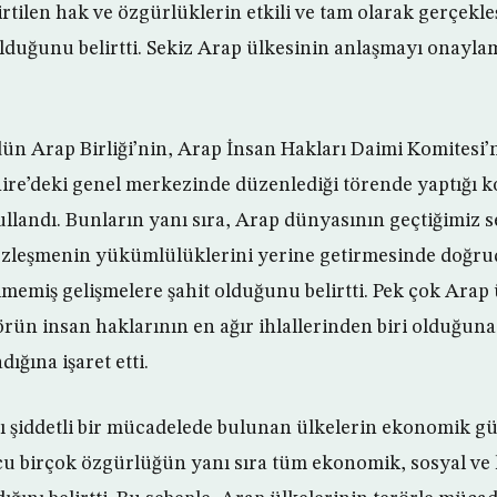
irtilen hak ve özgürlüklerin etkili ve tam olarak gerçek
olduğunu belirtti. Sekiz Arap ülkesinin anlaşmayı onayla
 Arap Birliği’nin, Arap İnsan Hakları Daimi Komitesi’nin
ire’deki genel merkezinde düzenlediği törende yaptığı 
ullandı. Bunların yanı sıra, Arap dünyasının geçtiğimiz 
sözleşmenin yükümlülüklerini yerine getirmesinde doğrud
lmemiş gelişmelere şahit olduğunu belirtti. Pek çok Arap ü
rün insan haklarının en ağır ihlallerinden biri olduğuna
dığına işaret etti.
şı şiddetli bir mücadelede bulunan ülkelerin ekonomik gü
u birçok özgürlüğün yanı sıra tüm ekonomik, sosyal ve 