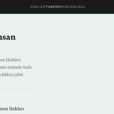
ENGLISH
TURKISH
PERSIAN
URDU
insan
an Hakları
sinin önünde hala
dikkat çekti.
nsan Hakları