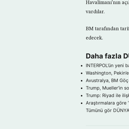
Havalimanı’nın aç
vardılar.
BM tarafından tari
edecek.
Daha fazla 
INTERPOL’ün yeni b
Washington, Pekin’e 
Avustralya, BM Göç 
Trump, Mueller’in so
Trump: Riyad ile il
Araştırmalara göre 
Tümünü gör DÜNY