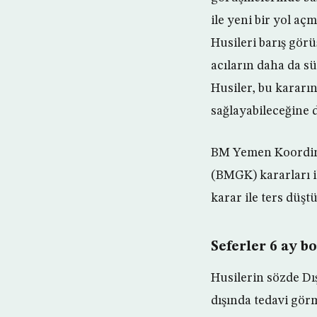
ile yeni bir yol a
Husileri barış gör
acıların daha da s
Husiler, bu karar
sağlayabileceğine d
BM Yemen Koordina
(BMGK) kararları i
karar ile ters düştü
Seferler 6 ay 
Husilerin sözde Dı
dışında tedavi gör