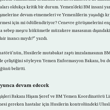
çmaları oldukça kritik bir durum. Yemen’deki BM insani y
üşmelerine devam etmemeleri ve Yemenlilerin yaşadığı kri
ürmesi için mi ödüllendiriyor? Cenevre görüşmelerini en
ına sebep meşru hükümetle müzakere masasının dışındaki
air inancı mıydı?” yazdı.
törü’nün, Husilerle mutabakat zaptı imzalamasının B
le çeliştiğini söyleyen Yemen Enformasyon Bakanı, bu d
ğünü belirtti.
boyunca devam edecek
şişleri Bakanı Hişam Şeref ve BM Yemen Koordinatörü L
mesi gereken hastalar için Husilerin kontrolündeki Ulusl