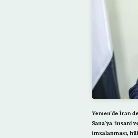
Yemen’de İran des
Sana’ya ‘insani 
imzalanması, hü