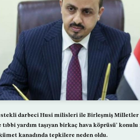
tekli darbeci Husi milisleri ile Birleşmiş Milletle
ve tıbbi yardım taşıyan birkaç hava köprüsü’ konul
kümet kanadında tepkilere neden oldu.