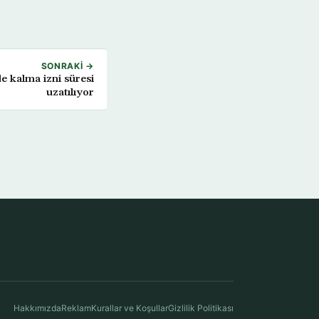
SONRAKI →
e kalma izni süresi
uzatılıyor
Hakkımızda
Reklam
Kurallar ve Koşullar
Gizlilik Politikası