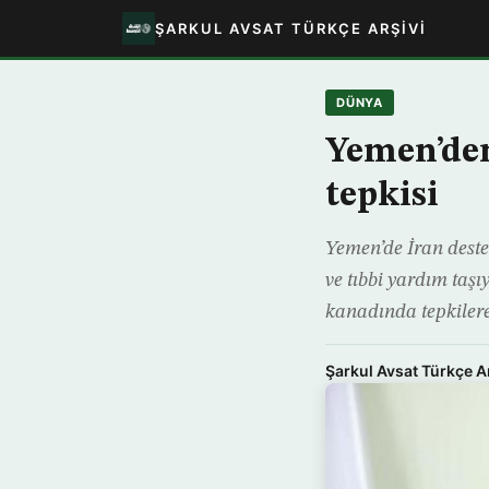
ŞARKUL AVSAT TÜRKÇE ARŞIVI
DÜNYA
Yemen’den
tepkisi
Yemen’de İran destek
ve tıbbi yardım ta
kanadında tepkilere
Şarkul Avsat Türkçe A