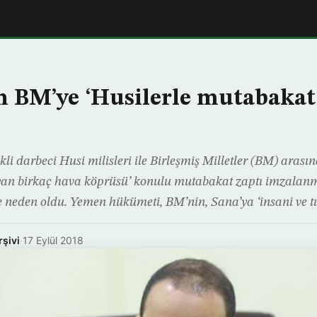
 BM’ye ‘Husilerle mutabakat 
li darbeci Husi milisleri ile Birleşmiş Milletler (BM) arası
şıyan birkaç hava köprüsü’ konulu mutabakat zaptı imzalan
 neden oldu. Yemen hükümeti, BM’nin, Sana’ya ‘insani ve t
rşivi
·
17 Eylül 2018