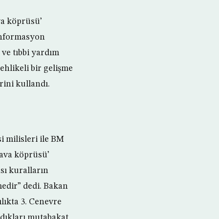
va köprüsü’
 Enformasyon
ve tıbbi yardım
hlikeli bir gelişme
rini kullandı.
 milisleri ile BM
hava köprüsü’
sı kuralların
medir” dedi. Bakan
ılıkta 3. Cenevre
dıkları mutabakat