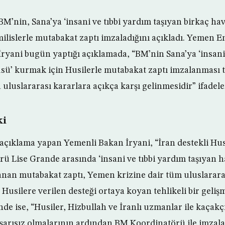
’nin, Sana’ya ‘insani ve tıbbi yardım taşıyan birkaç ha
ilislerle mutabakat zaptı imzaladığını açıkladı. Yemen
ani bugün yaptığı açıklamada, “BM’nin Sana’ya ‘insani 
sü’ kurmak için Husilerle mutabakat zaptı imzalanması te
 uluslararası kararlara açıkça karşı gelinmesidir” ifadele
ki
açıklama yapan Yemenli Bakan İryani, “İran destekli Husi
 Lise Grande arasında ‘insani ve tıbbi yardım taşıyan 
nan mutabakat zaptı, Yemen krizine dair tüm uluslarara
Husilere verilen desteği ortaya koyan tehlikeli bir geliş
nde ise, “Husiler, Hizbullah ve İranlı uzmanlar ile kaçakç
arısız olmalarının ardından BM Koordinatörü ile imzala