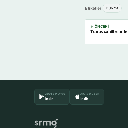
Etiketler:
DÜNYA
← ÖNCEKI
Tunus sahillerinde
Google Play'de
App Store'dan
İndir
İndir