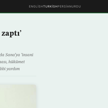
ENGLISH
TURKISH
PERSIAN
URDU
zaptı’
nda Sana’ya ‘insani
ması, hükümet
ıbbi yardım