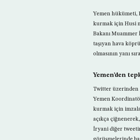
Yemen hükümeti, BM
kurmak için Husi m
Bakanı Muammer İry
taşıyan hava köprü
olmasının yanı sıra
Yemen’den tep
Twitter üzerinden 
Yemen Koordinatörü
kurmak için imzala
açıkça çiğnenerek, 
İryani diğer tweeti
görüşmelerinde baş