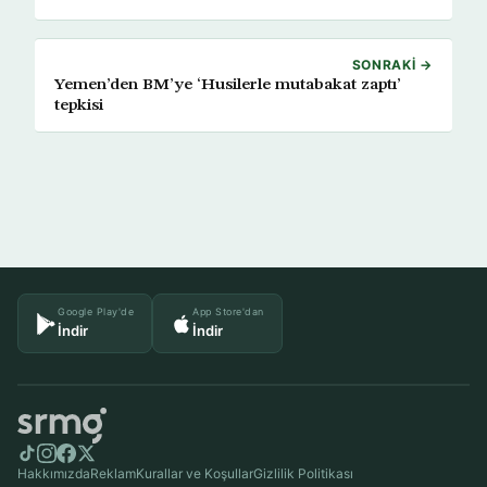
SONRAKI →
Yemen’den BM’ye ‘Husilerle mutabakat zaptı’
tepkisi
Google Play'de
App Store'dan
İndir
İndir
Hakkımızda
Reklam
Kurallar ve Koşullar
Gizlilik Politikası