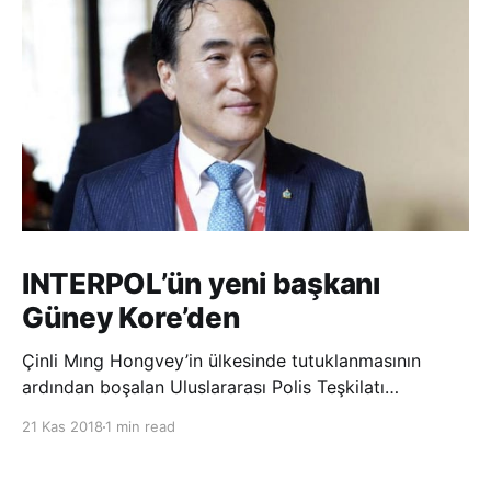
INTERPOL’ün yeni başkanı
Güney Kore’den
Çinli Mıng Hongvey’in ülkesinde tutuklanmasının
ardından boşalan Uluslararası Polis Teşkilatı
(INTERPOL) Başkanlığına Güney Koreli Kim Jong Yang
21 Kas 2018
1 min read
seçildi. INTERPOL Genel Kurulu’nun Dubai’deki
toplantısında yapılan seçimde, oyların 3’te 2’sini