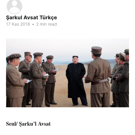
Şarkul Avsat Türkçe
17 Kas 2018
•
2 min read
Seul/ Şarku’l Avsat