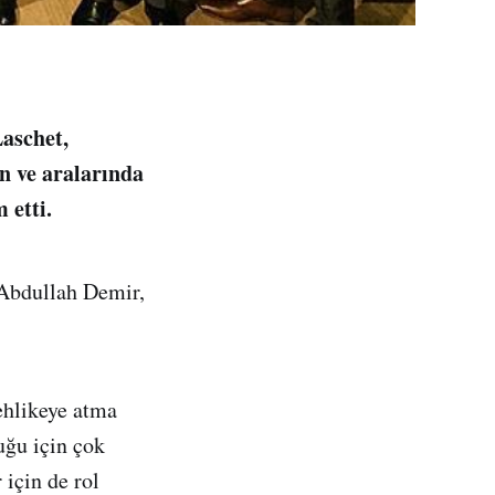
aschet,
an ve aralarında
 etti.
Abdullah Demir,
ehlikeye atma
duğu için çok
için de rol