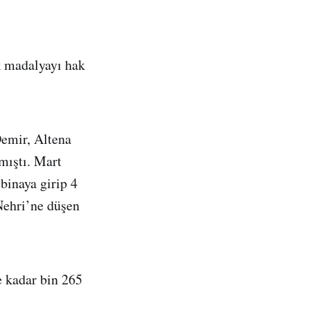
k madalyayı hak
emir, Altena
mıştı. Mart
binaya girip 4
Nehri’ne düşen
e kadar bin 265