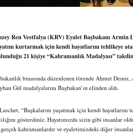
zey Ren Vestfalya (KRV) Eyalet Başbakanı Armin L
yatını kurtarmak için kendi hayatlarını tehlikeye at
ulunduğu 21 kişiye “Kahramanlık Madalyası” takdim
bakanlık binasında düzenlenen törende Ahmet Demir, 
yhan Gül madalyalarını Başbakan’ın elinden aldı.
aschet, “Başkalarını yaşatmak için kendi hayatlarını t
lılığını gösterdiniz. Hayatımızda sizin gibi insanlar ol
gerçek kahramanlardır ve eyaletimizdeki diğer insanlar 