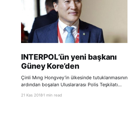
INTERPOL’ün yeni başkanı
Güney Kore’den
Çinli Mıng Hongvey’in ülkesinde tutuklanmasının
ardından boşalan Uluslararası Polis Teşkilatı
(INTERPOL) Başkanlığına Güney Koreli Kim
21 Kas 2018
1 min read
Jong Yang seçildi. INTERPOL Genel Kurulu’nun
Dubai’deki toplantısında yapılan seçimde,
oyların 3’te 2’sini kazanan Kim, teşkilatın yeni