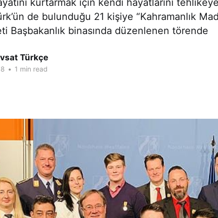
ayatını kurtarmak için kendi hayatlarını tehlikey
ürk’ün de bulunduğu 21 kişiye “Kahramanlık Mad
leti Başbakanlık binasında düzenlenen törende
Avsat Türkçe
18
•
1 min read