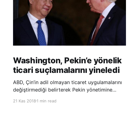
Washington, Pekin’e yönelik
ticari suçlamalarını yineledi
ABD, Çin’in adil olmayan ticaret uygulamalarını
değiştirmediği belirterek Pekin yönetimine
yönelik suçlamalarını yineledi. ABD Ticaret
21 Kas 2018
1 min read
Temsilciliği’nin Çin’in fikri mülkiyet ve teknoloji
transfer politikalarına dair hazırladığı ‘Section
301’ adlı soruşturma raporunun güncellenmiş
halinde