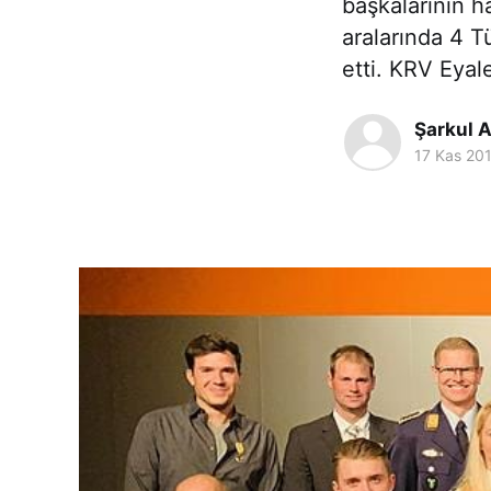
başkalarının h
aralarında 4 T
etti. KRV Eya
Şarkul 
17 Kas 20