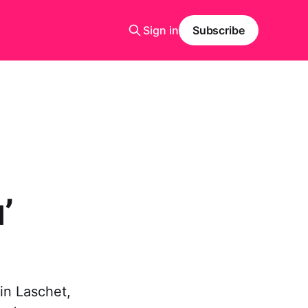
Sign in
Subscribe
’
in Laschet,