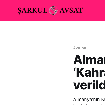
Avrupa
Alman
‘Kahr
verild
Almanya’nın K