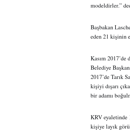
modeldirler.” de
Başbakan Laschet
eden 21 kişinin e
Kasım 2017’de d
Belediye Başkanı
2017’de Tarık Sa
kişiyi dışarı çı
bir adamı boğul
KRV eyaletinde 1
kişiye layık gör