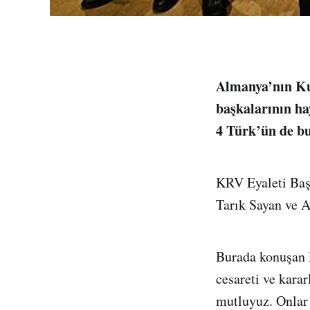
Almanya’nın Ku
başkalarının ha
4 Türk’ün de b
KRV Eyaleti Baş
Tarık Sayan ve A
Burada konuşan L
cesareti ve karar
mutluyuz. Onlar 