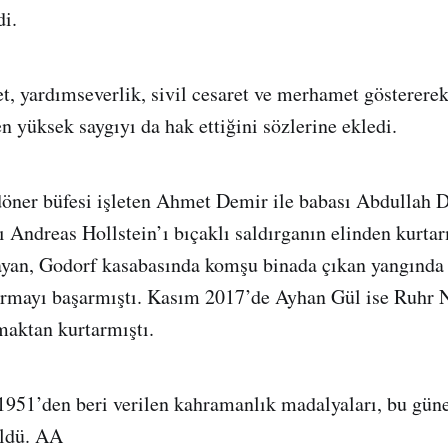
di.
, yardımseverlik, sivil cesaret ve merhamet gösterere
n yüksek saygıyı da hak ettiğini sözlerine ekledi.
öner büfesi işleten Ahmet Demir ile babası Abdullah D
 Andreas Hollstein’ı bıçaklı saldırganın elinden kurtar
yan, Godorf kasabasında komşu binada çıkan yangında 
karmayı başarmıştı. Kasım 2017’de Ayhan Gül ise Ruhr 
maktan kurtarmıştı.
951’den beri verilen kahramanlık madalyaları, bu gün
üldü. AA