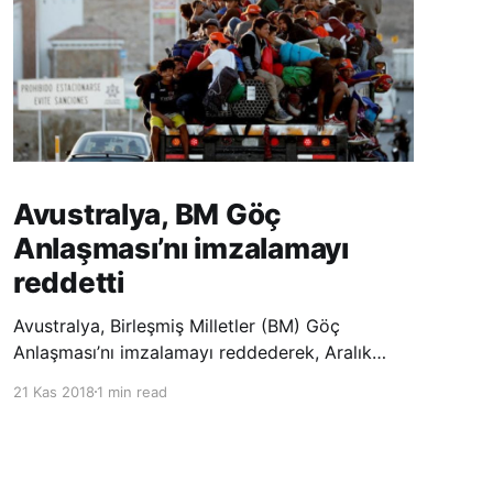
Avustralya, BM Göç
Anlaşması’nı imzalamayı
reddetti
Avustralya, Birleşmiş Milletler (BM) Göç
Anlaşması’nı imzalamayı reddederek, Aralık
ayında Fas’ta düzenlenecek olan uluslararası
21 Kas 2018
1 min read
konferansta BM üyesi ülkeler tarafından
imzalanması beklenen Küresel Göç
Sözleşmesi’ne katılmayacağını açıklayan
ülkelerin yer aldığı uzun listeye dahil oldu.