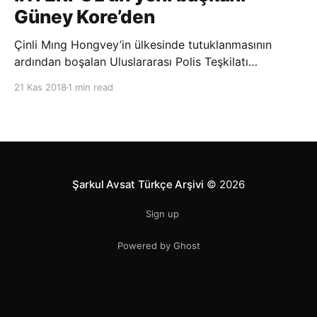
Güney Kore’den
Çinli Mıng Hongvey’in ülkesinde tutuklanmasının
ardından boşalan Uluslararası Polis Teşkilatı
(INTERPOL) Başkanlığına Güney Koreli Kim Jong Yang
21 Kas 2018
1 min read
seçildi. INTERPOL Genel Kurulu’nun Dubai’deki
toplantısında yapılan seçimde, oyların 3’te 2’sini
kazanan Kim, teşkilatın yeni
Şarkul Avsat Türkçe Arşivi
© 2026
Sign up
Powered by Ghost