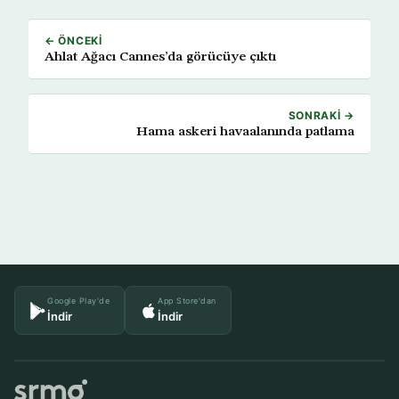
← ÖNCEKI
Ahlat Ağacı Cannes’da görücüye çıktı
SONRAKI →
Hama askeri havaalanında patlama
Google Play'de
App Store'dan
İndir
İndir