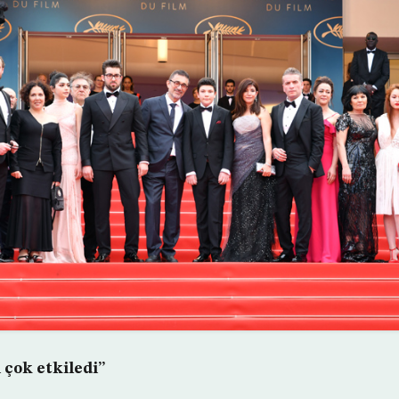
 çok etkiledi”