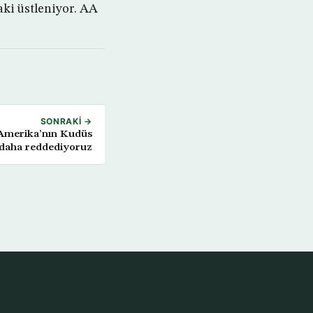
aki üstleniyor. AA
SONRAKI →
Amerika’nın Kudüs
z daha reddediyoruz