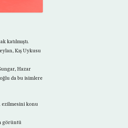
ak katılmıştı.
 Ceylan, Kış Uykusu
 Şungar, Hazar
ğlu da bu isimlere
a ezilmesini konu
in görüntü