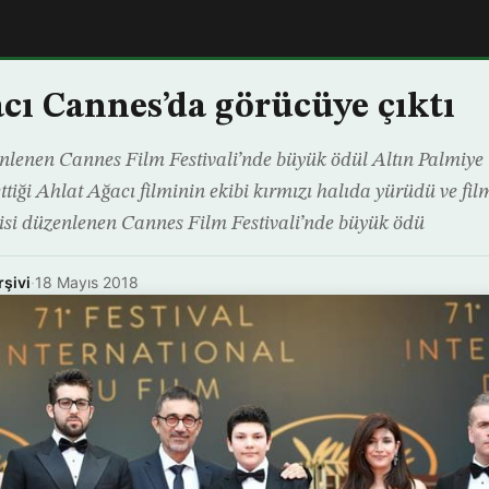
cı Cannes’da görücüye çıktı
zenlenen Cannes Film Festivali’nde büyük ödül Altın Palmiye 
ttiği Ahlat Ağacı filminin ekibi kırmızı halıda yürüdü ve fil
ncisi düzenlenen Cannes Film Festivali’nde büyük ödü
rşivi
·
18 Mayıs 2018