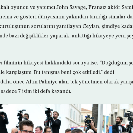
alı oyuncu ve yapımcı John Savage, Fransız aktör Sami 
sinema ve gösteri dünyasının yakından tanıdığı simalar da 
 kuruluşunun sorularını yanıtlayan Ceylan, şimdiye kadar
lmde bazı değişiklikler yaparak, anlattığı hikayeye yeni şe
ı filminin hikayesi hakkındaki soruya ise, “Doğduğum şe
le karşılaştım. Bu tanışma beni çok etkiledi.” dedi
 daha önce Altın Palmiye alan tek yönetmen olarak yarışa
sadece 7 isim iki defa kazandı.