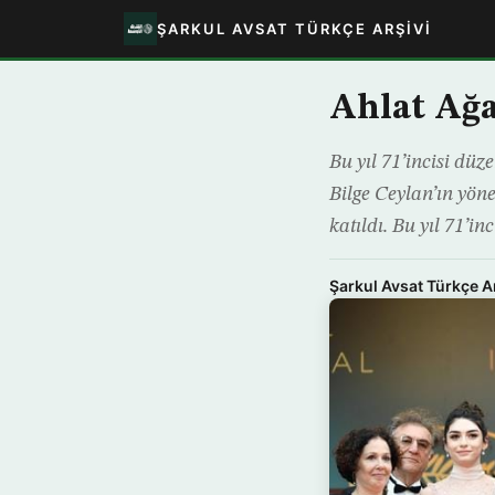
ŞARKUL AVSAT TÜRKÇE ARŞIVI
Ahlat Ağa
Bu yıl 71’incisi dü
Bilge Ceylan’ın yöne
katıldı. Bu yıl 71’i
Şarkul Avsat Türkçe A