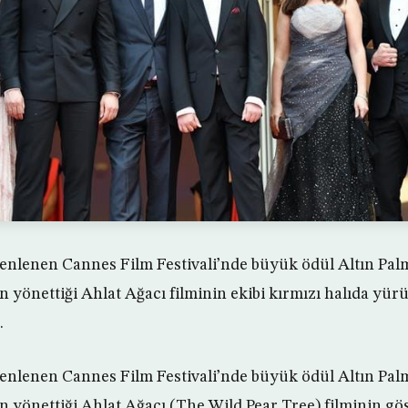
üzenlenen Cannes Film Festivali’nde büyük ödül Altın Palm
n yönettiği Ahlat Ağacı filminin ekibi kırmızı halıda yürü
.
üzenlenen Cannes Film Festivali’nde büyük ödül Altın Palm
n yönettiği Ahlat Ağacı (The Wild Pear Tree) filminin gös