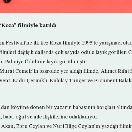
 “Koza” filmiyle katıldı
 Festivali’ne ilk kez Koza filmiyle 1995’te yarışmacı olar
filmleri değişik dallarda çok sayıda ödüle layık görülen
ltın Palmiye Ödülüne layık görülmüştü.
urat Cemcir’in başrolde yer aldığı filmde, Ahmet Rıfat
ent, Kadir Çermikli, Kubilay Tunçer ve Ercüment Balako
ndan köyüne dönen bir yazarın babasının borçları altınd
 baba-oğul ve aile ilişkilerine odaklanıyor.
ksu, Ebru Ceylan ve Nuri Bilge Ceylan’ın yazdığı film