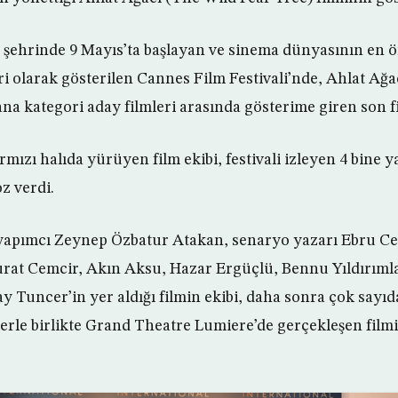
 şehrinde 9 Mayıs’ta başlayan ve sinema dünyasının en 
ri olarak gösterilen Cannes Film Festivali’nde, Ahlat Ağa
ana kategori aday filmleri arasında gösterime giren son f
mızı halıda yürüyen film ekibi, festivali izleyen 4 bine y
z verdi.
e yapımcı Zeynep Özbatur Atakan, senaryo yazarı Ebru C
at Cemcir, Akın Aksu, Hazar Ergüçlü, Bennu Yıldırımla
y Tuncer’in yer aldığı filmin ekibi, daha sonra çok sayıd
erle birlikte Grand Theatre Lumiere’de gerçekleşen film