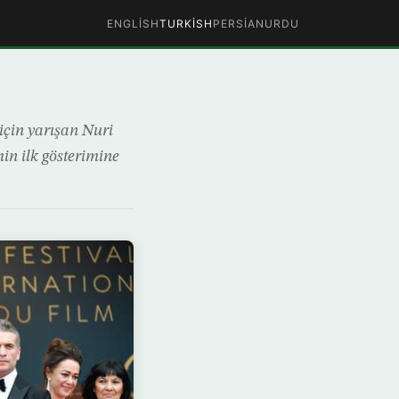
ENGLISH
TURKISH
PERSIAN
URDU
için yarışan Nuri
min ilk gösterimine