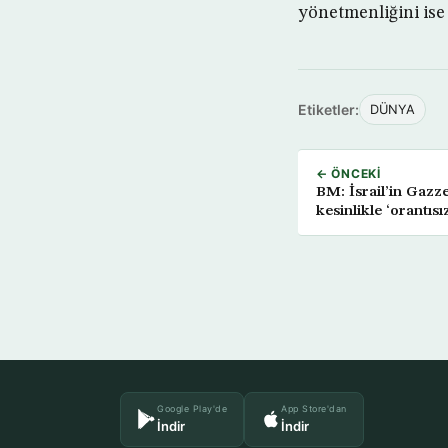
yönetmenliğini ise 
Etiketler:
DÜNYA
← ÖNCEKI
BM: İsrail’in Gazze
kesinlikle ‘orantısı
Google Play'de
App Store'dan
İndir
İndir