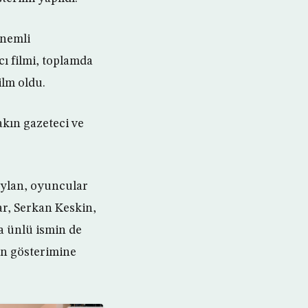
önemli
cı filmi, toplamda
ilm oldu.
akın gazeteci ve
eylan, oyuncular
r, Serkan Keskin,
a ünlü ismin de
in gösterimine