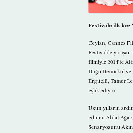
Festivale ilk kez
Ceylan, Cannes Film
Festivalde yarışan 
filmiyle 2014’te A
Doğu Demirkol ve M
Ergüçlü, Tamer Lev
eşlik ediyor.
Uzun yılların ardı
edinen Ahlat Ağacı,
Senaryosunu Akın A