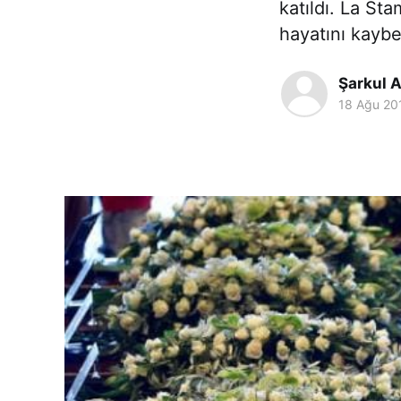
katıldı. La S
hayatını kayb
Şarkul A
18 Ağu 20