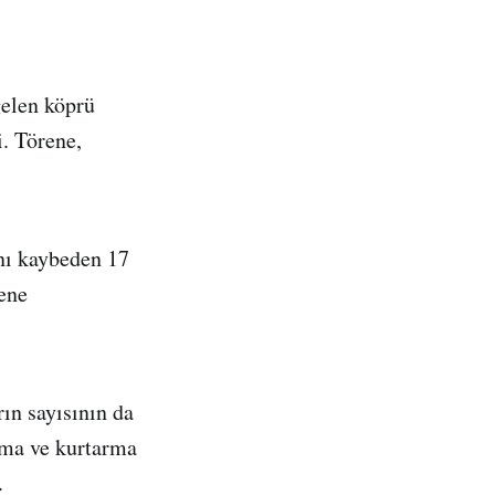
gelen köprü
i. Törene,
nı kaybeden 17
rene
ın sayısının da
rama ve kurtarma
.