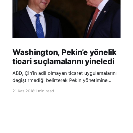
Washington, Pekin’e yönelik
ticari suçlamalarını yineledi
ABD, Çin’in adil olmayan ticaret uygulamalarını
değiştirmediği belirterek Pekin yönetimine
yönelik suçlamalarını yineledi. ABD Ticaret
21 Kas 2018
1 min read
Temsilciliği’nin Çin’in fikri mülkiyet ve teknoloji
transfer politikalarına dair hazırladığı ‘Section
301’ adlı soruşturma raporunun güncellenmiş
halinde