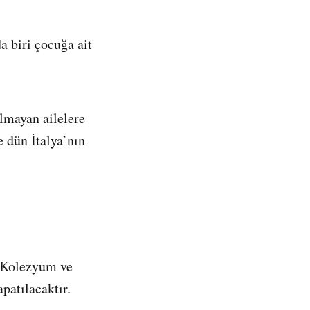
a biri çocuğa ait
lmayan ailelere
e dün İtalya’nın
n Kolezyum ve
apatılacaktır.