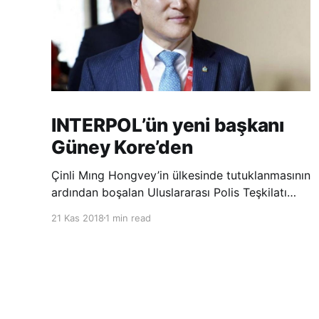
INTERPOL’ün yeni başkanı
Güney Kore’den
Çinli Mıng Hongvey’in ülkesinde tutuklanmasının
ardından boşalan Uluslararası Polis Teşkilatı
(INTERPOL) Başkanlığına Güney Koreli Kim
21 Kas 2018
1 min read
Jong Yang seçildi. INTERPOL Genel Kurulu’nun
Dubai’deki toplantısında yapılan seçimde,
oyların 3’te 2’sini kazanan Kim, teşkilatın yeni