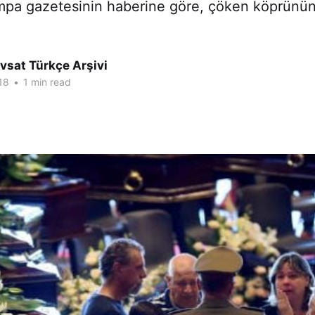
tampa gazetesinin haberine göre, çöken köprünü
e
vsat Türkçe Arşivi
18
•
1 min read