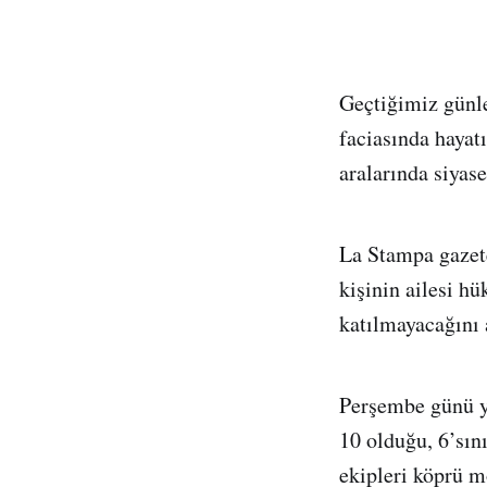
Geçtiğimiz günl
faciasında hayat
aralarında siyase
La Stampa gazet
kişinin ailesi h
katılmayacağını 
Perşembe günü ya
10 olduğu, 6’sın
ekipleri köprü mo