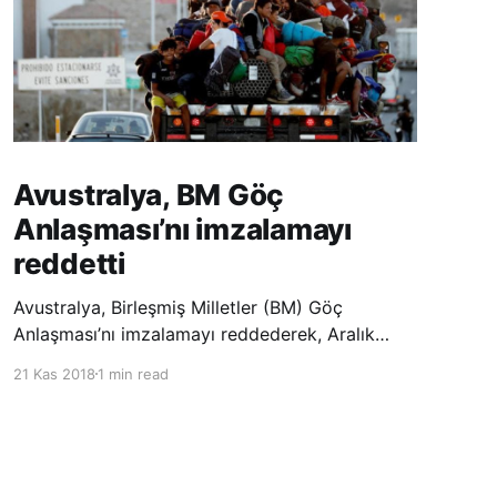
Avustralya, BM Göç
Anlaşması’nı imzalamayı
reddetti
Avustralya, Birleşmiş Milletler (BM) Göç
Anlaşması’nı imzalamayı reddederek, Aralık
ayında Fas’ta düzenlenecek olan uluslararası
21 Kas 2018
1 min read
konferansta BM üyesi ülkeler tarafından
imzalanması beklenen Küresel Göç
Sözleşmesi’ne katılmayacağını açıklayan
ülkelerin yer aldığı uzun listeye dahil oldu.