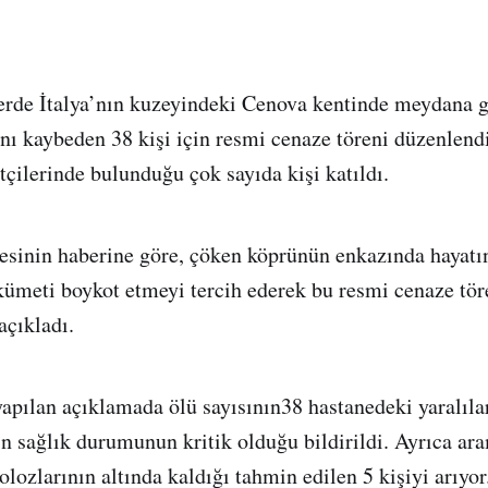
erde İtalya’nın kuzeyindeki Cenova kentinde meydana 
ını kaybeden 38 kişi için resmi cenaze töreni düzenlend
tçilerinde bulunduğu çok sayıda kişi katıldı.
esinin haberine göre, çöken köprünün enkazında hayatı
ükümeti boykot etmeyi tercih ederek bu resmi cenaze tö
açıkladı.
pılan açıklamada ölü sayısının38 hastanedeki yaralılar
ın sağlık durumunun kritik olduğu bildirildi. Ayrıca a
lozlarının altında kaldığı tahmin edilen 5 kişiyi arıyor