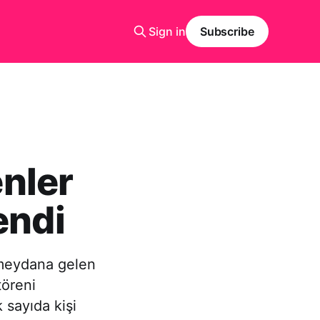
Sign in
Subscribe
nler
endi
 meydana gelen
töreni
 sayıda kişi