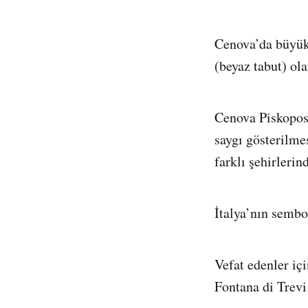
Cenova’da büyük 
(beyaz tabut) ol
Cenova Piskopos
saygı gösterilmes
farklı şehirlerin
İtalya’nın sembo
Vefat edenler iç
Fontana di Trevi 