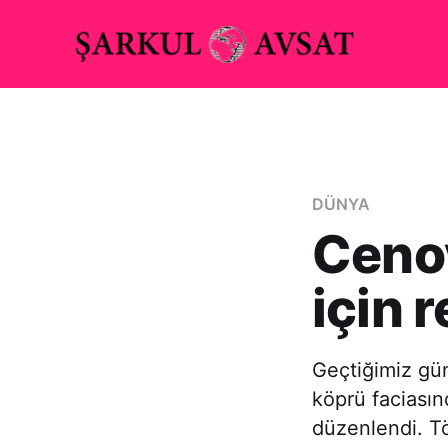
DÜNYA
Ceno
için 
Geçtiğimiz gü
köprü faciasın
düzenlendi. Tö