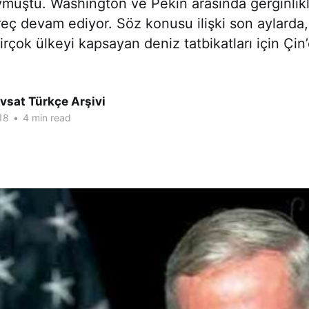
muştu. Washington ve Pekin arasında gerginlik
reç devam ediyor. Söz konusu ilişki son aylarda,
rçok ülkeyi kapsayan deniz tatbikatları için Çin’
vsat Türkçe Arşivi
18
•
4 min read