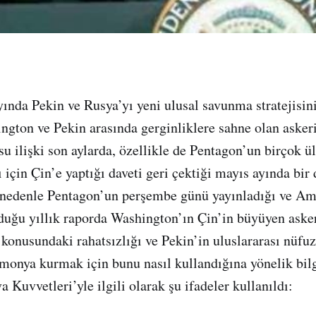
ında Pekin ve Rusya’yı yeni ulusal savunma stratejisi
gton ve Pekin arasında gerginliklere sahne olan asker
su ilişki son aylarda, özellikle de Pentagon’un birçok ü
ı için Çin’e yaptığı daveti geri çektiği mayıs ayında bir
 nedenle Pentagon’un perşembe günü yayınladığı ve Am
duğu yıllık raporda Washington’ın Çin’in büyüyen aske
konusundaki rahatsızlığı ve Pekin’in uluslararası nüfu
monya kurmak için bunu nasıl kullandığına yönelik bilgi
Kuvvetleri’yle ilgili olarak şu ifadeler kullanıldı: