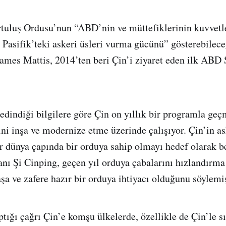
tuluş Ordusu’nun “ABD’nin ve müttefiklerinin kuvvetl
 Pasifik’teki askeri üsleri vurma gücünü” gösterebileceğ
James Mattis, 2014’ten beri Çin’i ziyaret eden ilk AB
 edindiği bilgilere göre Çin on yıllık bir programla geç
ini inşa ve modernize etme üzerinde çalışıyor. Çin’in ask
r dünya çapında bir orduya sahip olmayı hedef olarak b
nı Şi Cinping, geçen yıl orduya çabalarını hızlandırm
şa ve zafere hazır bir orduya ihtiyacı olduğunu söylemiş
tığı çağrı Çin’e komşu ülkelerde, özellikle de Çin’le sı