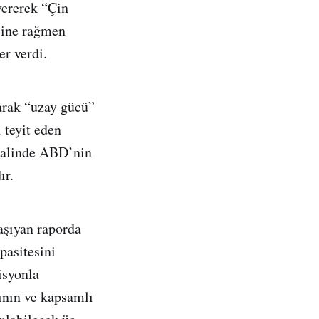
vererek “Çin
esine rağmen
er verdi.
arak “uzay gücü”
 teyit eden
 halinde ABD’nin
ır.
aşıyan raporda
pasitesini
isyonla
ının ve kapsamlı