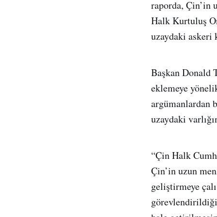
raporda, Çin’in 
Halk Kurtuluş Or
uzaydaki askeri 
Başkan Donald T
eklemeye yönelik
argümanlardan bi
uzaydaki varlığı
“Çin Halk Cumhur
Çin’in uzun menz
geliştirmeye çal
görevlendirildiğ