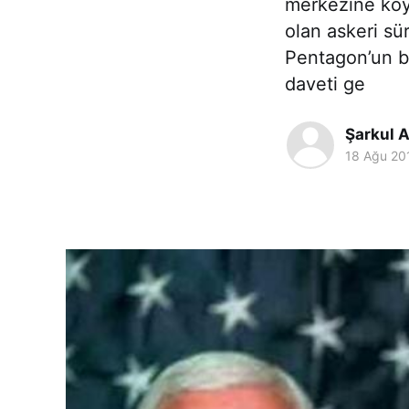
merkezine koy
olan askeri sü
Pentagon’un bi
daveti ge
Şarkul A
18 Ağu 20