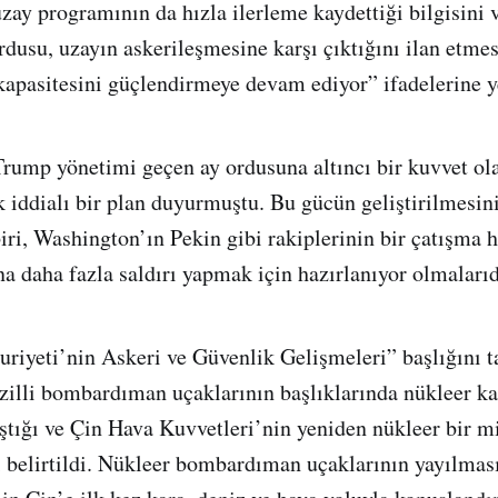
uzay programının da hızla ilerleme kaydettiği bilgisini 
dusu, uzayın askerileşmesine karşı çıktığını ilan etm
kapasitesini güçlendirmeye devam ediyor” ifadelerine y
rump yönetimi geçen ay ordusuna altıncı bir kuvvet ol
 iddialı bir plan duyurmuştu. Bu gücün geliştirilmesini
ri, Washington’ın Pekin gibi rakiplerinin bir çatışma
na daha fazla saldırı yapmak için hazırlanıyor olmalarıd
iyeti’nin Askeri ve Güvenlik Gelişmeleri” başlığını t
illi bombardıman uçaklarının başlıklarında nükleer ka
ıştığı ve Çin Hava Kuvvetleri’nin yeniden nükleer bir m
i belirtildi. Nükleer bombardıman uçaklarının yayılmas