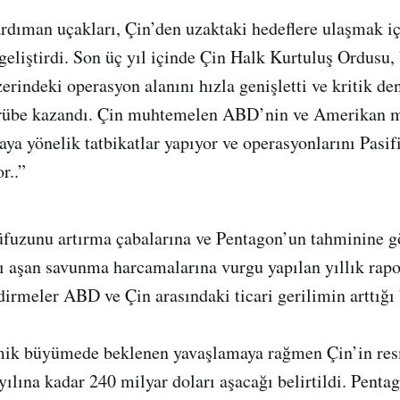
dıman uçakları, Çin’den uzaktaki hedeflere ulaşmak iç
 geliştirdi. Son üç yıl içinde Çin Halk Kurtuluş Ordus
erindeki operasyon alanını hızla genişletti ve kritik den
crübe kazandı. Çin muhtemelen ABD’nin ve Amerikan mü
aya yönelik tatbikatlar yapıyor ve operasyonlarını Pasi
r..”
üfuzunu artırma çabalarına ve Pentagon’un tahminine g
ı aşan savunma harcamalarına vurgu yapılan yıllık rapo
irmeler ABD ve Çin arasındaki ticari gerilimin arttığı
ik büyümede beklenen yavaşlamaya rağmen Çin’in re
yılına kadar 240 milyar doları aşacağı belirtildi. Pent