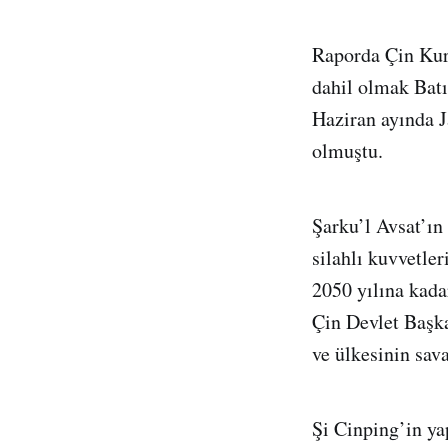
Raporda Çin Kur
dahil olmak Batı
Haziran ayında 
olmuştu.
Şarku’l Avsat’ın
silahlı kuvvetler
2050 yılına kada
Çin Devlet Başka
ve ülkesinin sava
Şi Cinping’in yap