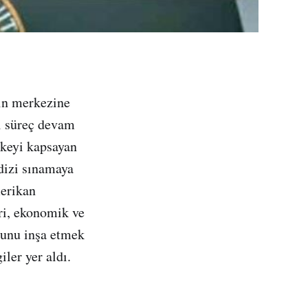
nin merkezine
i süreç devam
lkeyi kapsayan
 dizi sınamaya
erikan
ri, ekonomik ve
zunu inşa etmek
ler yer aldı.