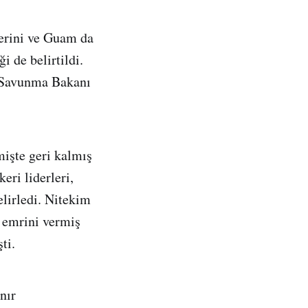
erini ve Guam da
i de belirtildi.
D Savunma Bakanı
mişte geri kalmış
eri liderleri,
elirledi. Nitekim
a emrini vermiş
ti.
nır