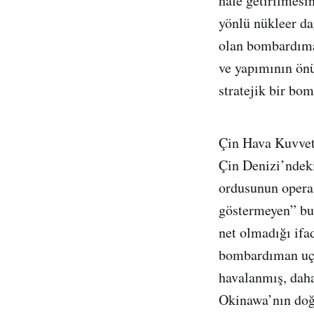
hale getirilmesi
yönlü nükleer d
olan bombardıman
ve yapımının ön
stratejik bir bom
Çin Hava Kuvvetl
Çin Denizi’ndeki
ordusunun operas
göstermeyen” bu 
net olmadığı ifad
bombardıman uça
havalanmış, dah
Okinawa’nın doğ