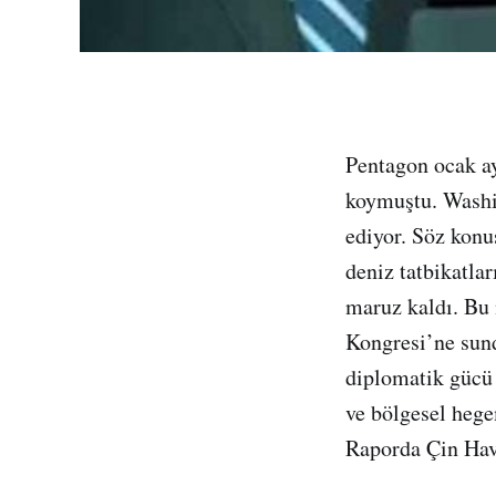
Pentagon ocak ay
koymuştu. Washin
ediyor. Söz konu
deniz tatbikatlar
maruz kaldı. Bu
Kongresi’ne sun
diplomatik gücü 
ve bölgesel hege
Raporda Çin Hava 