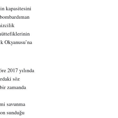
in kapasitesini
u, bombardıman
izcilik
ttefiklerinin
fik Okyanusu’na
öre 2017 yılında
rdaki söz
 bir zamanda
smi savunma
agon sunduğu