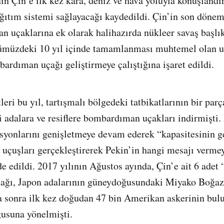
nin Çin’e ilk kez kara, deniz ve hava yoluyla konuşlandı
ağıtım sistemi sağlayacağı kaydedildi. Çin’in son dön
 uçaklarına ek olarak halihazırda nükleer savaş başlık
ümüzdeki 10 yıl içinde tamamlanması muhtemel olan u
bardıman uçağı geliştirmeye çalıştığına işaret edildi.
eri bu yıl, tartışmalı bölgedeki tatbikatlarının bir par
 adalara ve resiflere bombardıman uçakları indirmişti.
yonlarını genişletmeye devam ederek “kapasitesinin ge
uçuşları gerçekleştirerek Pekin’in hangi mesajı vermey
e edildi. 2017 yılının Ağustos ayında, Çin’e ait 6 adet 
ğı, Japon adalarının güneydoğusundaki Miyako Boğazı
a sonra ilk kez doğudan 47 bin Amerikan askerinin bu
usuna yönelmişti.