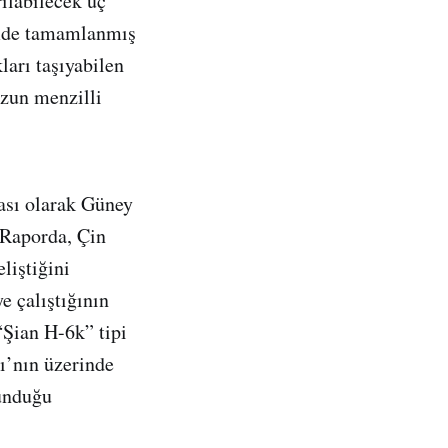
rılabilecek üç
emde tamamlanmış
ları taşıyabilen
zun menzilli
çası olarak Güney
 Raporda, Çin
liştiğini
e çalıştığının
“Şian H-6k” tipi
’nın üzerinde
lunduğu