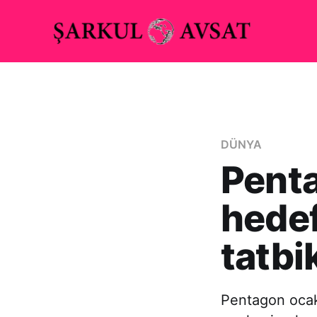
DÜNYA
Penta
hedef
tatbi
Pentagon ocak 