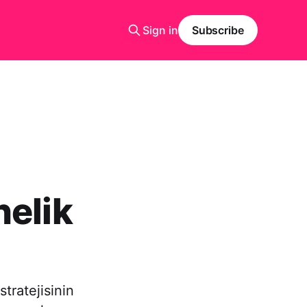
Sign in
Subscribe
nelik
tratejisinin