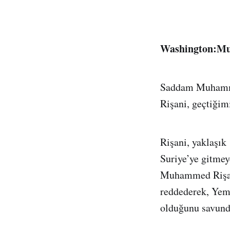
Washington:Mu
Saddam Muhamme
Rişani, geçtiğim
Rişani, yaklaşı
Suriye’ye gitmey
Muhammed Rişani
reddederek, Yeme
olduğunu savund