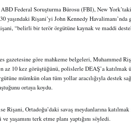
 ABD Federal Soruşturma Bürosu (FBI), New York’taki 
 30 yaşındaki Rişani’yi John Kennedy Havalimanı’nda g
işani, “belirli bir terör örgütüne kaynak ve maddi dest
s gazetesine göre mahkeme belgeleri, Muhammed Riş
e en az 10 kez görüştüğünü, polislerle DEAŞ’a katılmak 
rgütüne mümkün olan tüm yollar aracılığıyla destek s
uştuğunu ortaya koydu.
ise Rişani, Ortadoğu’daki savaş meydanlarına katılmak
i ve yaşamını terk etme planı yaptığını söyledi.