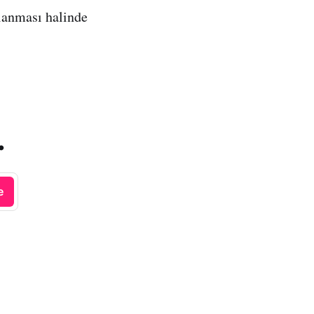
klanması halinde
.
e