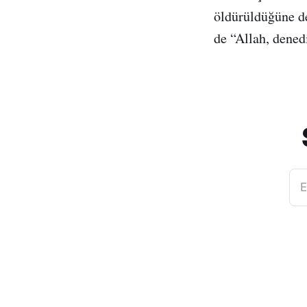
öldürüldüğüne de
de “Allah, dened
E