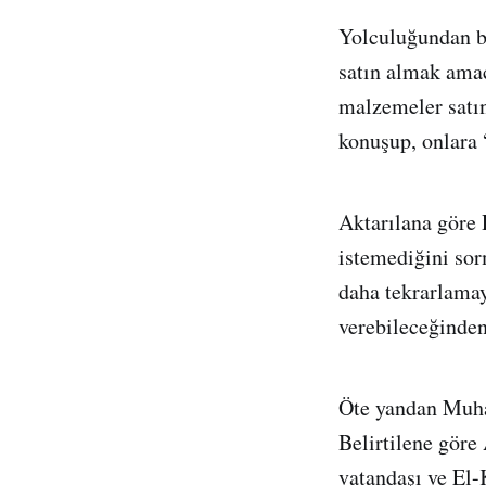
Yolculuğundan bi
satın almak amac
malzemeler satın
konuşup, onlara 
Aktarılana göre 
istemediğini so
daha tekrarlamay
verebileceğinden
Öte yandan Muham
Belirtilene göre
vatandaşı ve El-