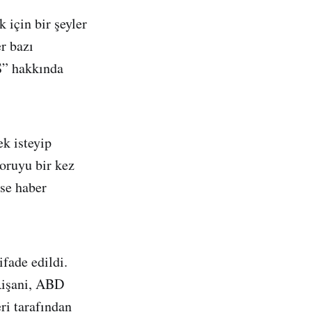
için bir şeyler
r bazı
Ş” hakkında
k isteyip
oruyu bir kez
ise haber
fade edildi.
Rişani, ABD
ri tarafından