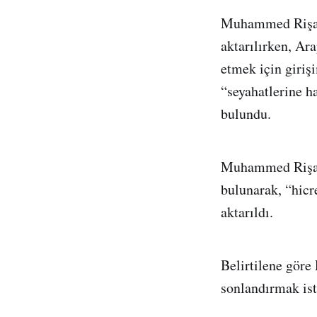
Muhammed Rişani
aktarılırken, Ar
etmek için giriş
“seyahatlerine h
bulundu.
Muhammed Rişani
bulunarak, “hicr
aktarıldı.
Belirtilene göre
sonlandırmak ist