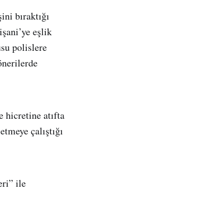
ni bıraktığı
işani’ye eşlik
su polislere
önerilerde
icretine atıfta
etmeye çalıştığı
ri” ile