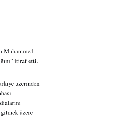
dem Muhammed
nı” itiraf etti.
ürkiye üzerinden
abası
dialarını
e gitmek üzere