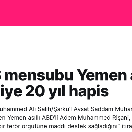
 mensubu Yemen as
iye 20 yıl hapis
uhammed Ali Salih/Şarku’l Avsat Saddam Muha
inen Yemen asıllı ABD’li Adem Muhammed Rişani,
r terör örgütüne maddi destek sağladığını” itiraf 