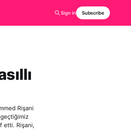
Sign in
Subscribe
ıllı
mmed Rişani
 geçtiğimiz
etti. Rişani,