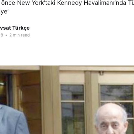
ıl önce New York’taki Kennedy Havalimanı’nda T
ye’
Avsat Türkçe
18
•
2 min read