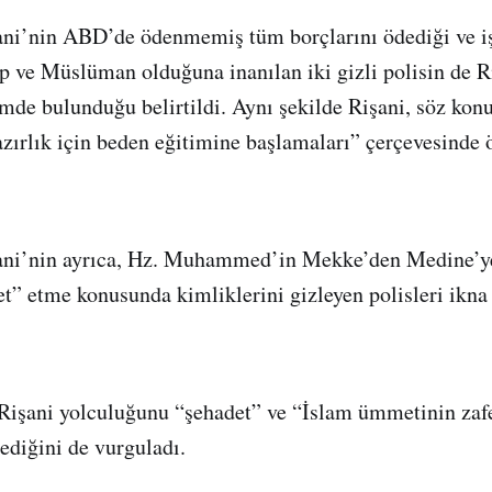
’nin ABD’de ödenmemiş tüm borçlarını ödediği ve işi
ap ve Müslüman olduğuna inanılan iki gizli polisin de R
imde bulunduğu belirtildi. Aynı şekilde Rişani, söz konu
azırlık için beden eğitimine başlamaları” çerçevesinde 
’nin ayrıca, Hz. Muhammed’in Mekke’den Medine’ye h
et” etme konusunda kimliklerini gizleyen polisleri ikna 
 Rişani yolculuğunu “şehadet” ve “İslam ümmetinin zafe
ediğini de vurguladı.