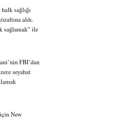
halk sağlığı
özaltına aldı.
ek sağlamak” ile
ani’nin FBI’dan
üzere seyahat
ağlamak
 için New