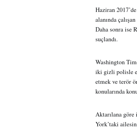
Haziran 2017’de
alanında çalışan
Daha sonra ise R
suçlandı.
Washington Time
iki gizli polisl
etmek ve terör ö
konularında kon
Aktarılana göre 
York’taki ailesin