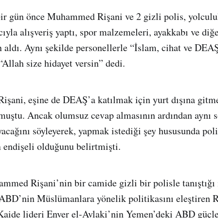
r gün önce Muhammed Rişani ve 2 gizli polis, yolculuk 
ıyla alışveriş yaptı, spor malzemeleri, ayakkabı ve diğe
 aldı. Aynı şekilde personellerle “İslam, cihat ve DEA
“Allah size hidayet versin” dedi.
Rişani, eşine de DEAŞ’a katılmak için yurt dışına gitme
rmuştu. Ancak olumsuz cevap almasının ardından aynı s
acağını söyleyerek, yapmak istediği şey hususunda pol
 endişeli olduğunu belirtmişti.
med Rişani’nin bir camide gizli bir polisle tanıştığı i
 ABD’nin Müslümanlara yönelik politikasını eleştiren 
Kaide lideri Enver el-Avlaki’nin Yemen’deki ABD güçle