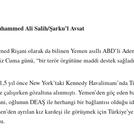
hammed Ali Salih/Şarku’l Avsat
d Rişani olarak da bilinen Yemen asıllı ABD’li A
iz Cuma günü, “bir terör örgütüne maddi destek sağladığı
k 1,5 yıl önce New York’taki Kennedy Havalimanı’nda T
e çalışırken gözaltına alınmıştı. Yemen’den göç eden b
, oğlunun DEAŞ ile herhangi bir bağlantısı olduğu id
n’den ayrılan kız kardeşi ile görüşmek için Türkiye’y
u.