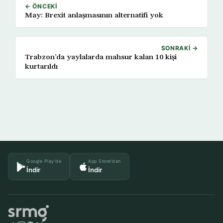
← ÖNCEKI
May: Brexit anlaşmasının alternatifi yok
SONRAKI →
Trabzon’da yaylalarda mahsur kalan 10 kişi
kurtarıldı
Google Play'de
App Store'dan
İndir
İndir