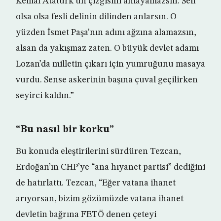
Kemal Atatürk’ün çizgisini anlayamazsın. Sen
olsa olsa fesli delinin dilinden anlarsın. O
yüzden İsmet Paşa’nın adını ağzına alamazsın,
alsan da yakışmaz zaten. O büyük devlet adamı
Lozan’da milletin çıkarı için yumruğunu masaya
vurdu. Sense askerinin başına çuval geçilirken
seyirci kaldın.”
“Bu nasıl bir korku”
Bu konuda eleştirilerini sürdüren Tezcan,
Erdoğan’ın CHP’ye “ana hıyanet partisi” dediğini
de hatırlattı. Tezcan, “Eğer vatana ihanet
arıyorsan, bizim gözümüzde vatana ihanet
devletin bağrına FETÖ denen çeteyi