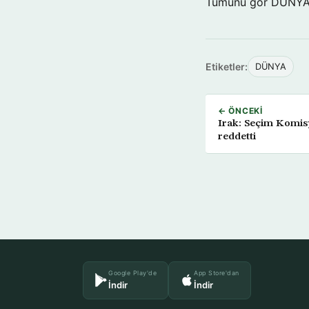
Tümünü gör DÜNY
Etiketler:
DÜNYA
← ÖNCEKI
Irak: Seçim Komisy
reddetti
Google Play'de
App Store'dan
İndir
İndir