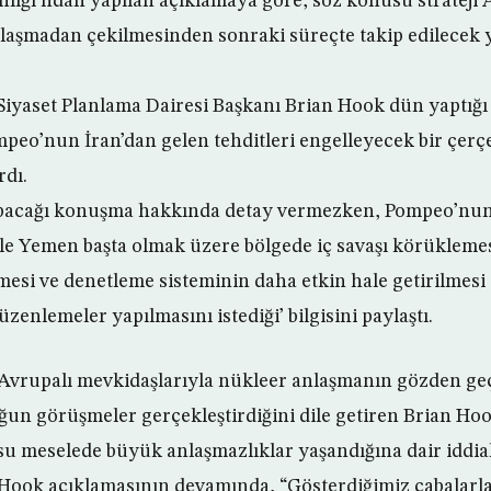
nlığı’ndan yapılan açıklamaya göre, söz konusu strateji 
laşmadan çekilmesinden sonraki süreçte takip edilecek y
ı Siyaset Planlama Dairesi Başkanı Brian Hook dün yaptığı
peo’nun İran’dan gelen tehditleri engelleyecek bir çer
rdı.
pacağı konuşma hakkında detay vermezken, Pompeo’nun ‘İ
 ile Yemen başta olmak üzere bölgede iç savaşı körüklem
mesi ve denetleme sisteminin daha etkin hale getirilmesi
üzenlemeler yapılmasını istediği’ bilgisini paylaştı.
n Avrupalı mevkidaşlarıyla nükleer anlaşmanın gözden ge
n görüşmeler gerçekleştirdiğini dile getiren Brian Ho
u meselede büyük anlaşmazlıklar yaşandığına dair iddiala
Hook açıklamasının devamında, “Gösterdiğimiz çabalarla,