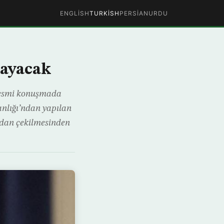
ENGLISH
TURKISH
PERSIAN
URDU
layacak
 resmi konuşmada
kanlığı’ndan yapılan
adan çekilmesinden