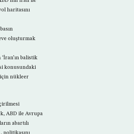
ABD’nin İran ile
ol haritasını
 basın
çeve oluşturmak
ran’ın balistik
esi konusundaki
 için nükleer
çirilmesi
ok, ABD ile Avrupa
rın abartılı
 politikasını