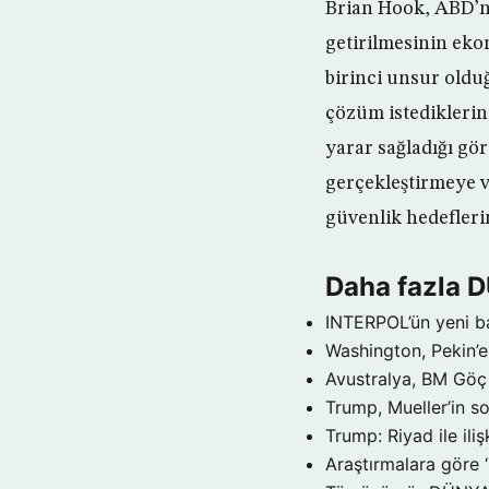
Brian Hook, ABD’n
getirilmesinin ek
birinci unsur oldu
çözüm istediklerin
yarar sağladığı g
gerçekleştirmeye v
güvenlik hedeflerim
Daha fazla 
INTERPOL’ün yeni b
Washington, Pekin’e 
Avustralya, BM Göç 
Trump, Mueller’in so
Trump: Riyad ile il
Araştırmalara göre 