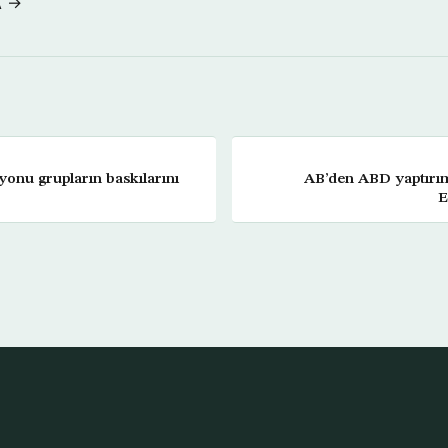
A →
onu grupların baskılarını
AB’den ABD yaptırıml
E