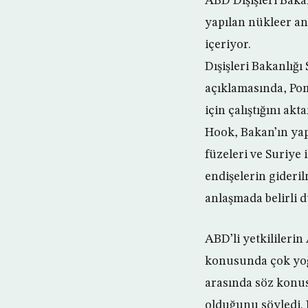
ABD Dışişleri Baka
yapılan nükleer an
içeriyor.
Dışişleri Bakanlığ
açıklamasında, Pom
için çalıştığını akta
Hook, Bakan’ın ya
füzeleri ve Suriye
endişelerin gideril
anlaşmada belirli d
ABD’li yetkilileri
konusunda çok yoğu
arasında söz konus
olduğunu söyledi. 