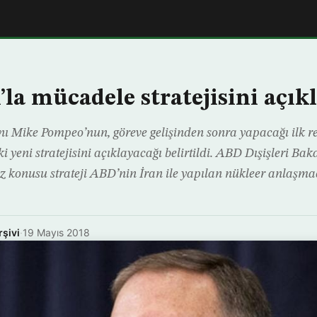
’la mücadele stratejisini açık
nı Mike Pompeo’nun, göreve gelişinden sonra yapacağı ilk
 yeni stratejisini açıklayacağı belirtildi. ABD Dışişleri Ba
z konusu strateji ABD’nin İran ile yapılan nükleer anlaşm
rşivi
·
19 Mayıs 2018