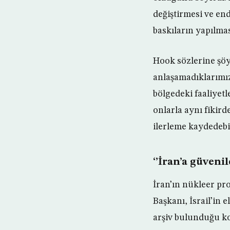
değiştirmesi ve end
baskıların yapılmas
Hook sözlerine şöy
anlaşamadıklarımı
bölgedeki faaliyetl
onlarla aynı fikir
ilerleme kaydedebi
‘’İran’a güveni
İran’ın nükleer pr
Başkanı, İsrail’in 
arşiv bulunduğu k