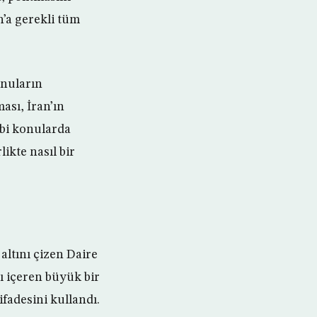
n’a gerekli tüm
onuların
sı, İran’ın
gibi konularda
ikte nasıl bir
ltını çizen Daire
ı içeren büyük bir
adesini kullandı.