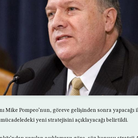
nı Mike Pompeo’nun, göreve gelişinden sonra yapacağı i
ücadeledeki yeni stratejisini açıklayacağı belirtildi.