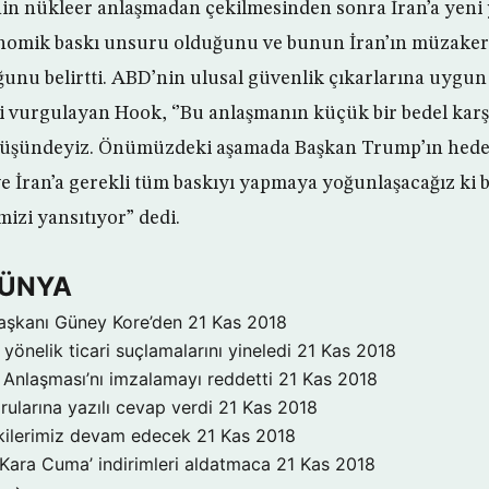
in nükleer anlaşmadan çekilmesinden sonra İran’a yeni 
onomik baskı unsuru olduğunu ve bunun İran’ın müzake
ğunu belirtti. ABD’nin ulusal güvenlik çıkarlarına uygun
i vurgulayan Hook, ‘’Bu anlaşmanın küçük bir bedel karşı
örüşündeyiz. Önümüzdeki aşamada Başkan Trump’ın hedef
e İran’a gerekli tüm baskıyı yapmaya yoğunlaşacağız ki 
izi yansıtıyor” dedi.
DÜNYA
aşkanı Güney Kore’den
21 Kas 2018
yönelik ticari suçlamalarını yineledi
21 Kas 2018
Anlaşması’nı imzalamayı reddetti
21 Kas 2018
rularına yazılı cevap verdi
21 Kas 2018
işkilerimiz devam edecek
21 Kas 2018
‘Kara Cuma’ indirimleri aldatmaca
21 Kas 2018