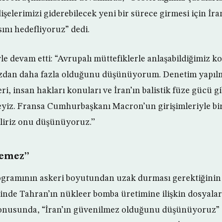
işelerimizi giderebilecek yeni bir sürece girmesi için İra
ını hedefliyoruz” dedi.
le devam etti: “Avrupalı müttefiklerle anlaşabildiğimiz k
zdan daha fazla olduğunu düşünüyorum. Denetim yapılma
eri, insan hakları konuları ve İran’ın balistik füze gücü 
deyiz. Fransa Cumhurbaşkanı Macron’un girişimleriyle birl
liriz onu düşünüyoruz.’’
lemez’’
ogramının askeri boyutundan uzak durması gerektiğinin a
elinde Tahran’ın nükleer bomba üretimine ilişkin dosyalar
onusunda, “İran’ın güvenilmez olduğunu düşünüyoruz” if