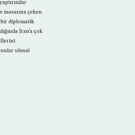
yaptırımlar
re masasına çeken
 bir diplomatik
lığında İran’a çok
lerini
bunlar ulusal