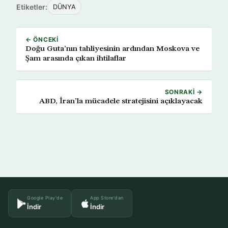
Etiketler:
DÜNYA
← ÖNCEKI
Doğu Guta’nın tahliyesinin ardından Moskova ve
Şam arasında çıkan ihtilaflar
SONRAKI →
ABD, İran’la mücadele stratejisini açıklayacak
Google Play'de
App Store'dan
İndir
İndir