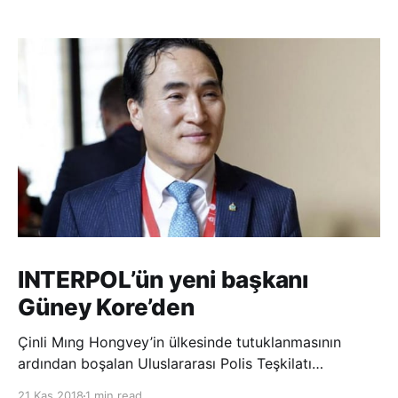
INTERPOL’ün yeni başkanı
Güney Kore’den
Çinli Mıng Hongvey’in ülkesinde tutuklanmasının
ardından boşalan Uluslararası Polis Teşkilatı
(INTERPOL) Başkanlığına Güney Koreli Kim Jong Yang
21 Kas 2018
1 min read