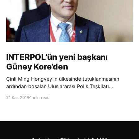
INTERPOL’ün yeni başkanı
Güney Kore’den
Çinli Mıng Hongvey’in ülkesinde tutuklanmasının
ardından boşalan Uluslararası Polis Teşkilatı
(INTERPOL) Başkanlığına Güney Koreli Kim Jong Yang
21 Kas 2018
1 min read
seçildi. INTERPOL Genel Kurulu’nun Dubai’deki
toplantısında yapılan seçimde, oyların 3’te 2’sini
kazanan Kim, teşkilatın yeni