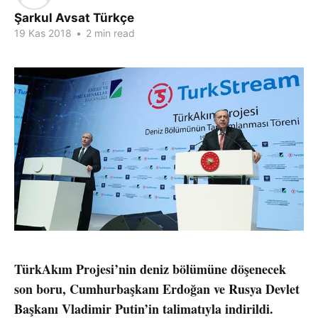
Şarkul Avsat Türkçe
19 Kas 2018
•
2 min read
TürkAkım Projesi’nin deniz bölümüne döşenecek
son boru, Cumhurbaşkanı Erdoğan ve Rusya Devlet
Başkanı Vladimir Putin’in talimatıyla indirildi.