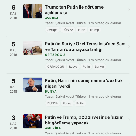
6
Trump’tan Putin ile görüşme
›
açıklaması
KAS
2018
AVRUPA
Yazar: Şarkul Avsat Türkçe · 1 min read dk okuma
Avrupa
DÜNYA
Putin
trump
5
Putin’in Suriye Özel Temsilcisi’den Şam
›
ve Tahran’da anayasa trafiği
KAS
2018
ORTADOĞU
Yazar: Şarkul Avsat Türkçe · 1 min read dk okuma
ORTADOĞU
Rusya
Putin
Suriye
5
Putin, Hariri’nin danışmanına ‘dostluk
›
nişanı’ verdi
KAS
2018
DÜNYA
Yazar: Şarkul Avsat Türkçe · 1 min read dk okuma
DÜNYA
Rusya
Putin
3
Putin ve Trump, G20 zirvesinde ‘uzun’
›
bir görüşme yapacak
KAS
2018
AMERIKA
Yazar: Şarkul Avsat Türkçe · 1 min read dk okuma