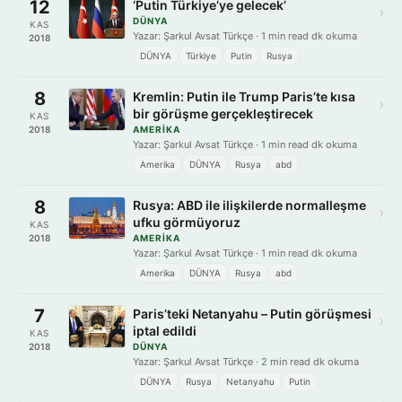
12
‘Putin Türkiye’ye gelecek’
›
DÜNYA
KAS
Yazar: Şarkul Avsat Türkçe · 1 min read dk okuma
2018
DÜNYA
Türkiye
Putin
Rusya
8
Kremlin: Putin ile Trump Paris’te kısa
›
bir görüşme gerçekleştirecek
KAS
2018
AMERIKA
Yazar: Şarkul Avsat Türkçe · 1 min read dk okuma
Amerika
DÜNYA
Rusya
abd
8
Rusya: ABD ile ilişkilerde normalleşme
›
ufku görmüyoruz
KAS
2018
AMERIKA
Yazar: Şarkul Avsat Türkçe · 1 min read dk okuma
Amerika
DÜNYA
Rusya
abd
7
Paris’teki Netanyahu – Putin görüşmesi
›
iptal edildi
KAS
2018
DÜNYA
Yazar: Şarkul Avsat Türkçe · 2 min read dk okuma
DÜNYA
Rusya
Netanyahu
Putin