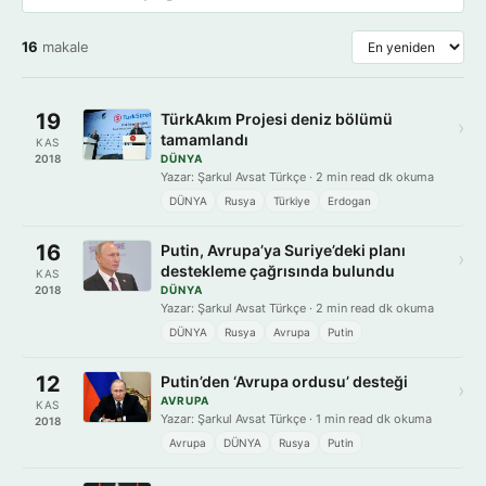
16
makale
19
TürkAkım Projesi deniz bölümü
›
tamamlandı
KAS
2018
DÜNYA
Yazar: Şarkul Avsat Türkçe · 2 min read dk okuma
DÜNYA
Rusya
Türkiye
Erdogan
16
Putin, Avrupa’ya Suriye’deki planı
›
destekleme çağrısında bulundu
KAS
2018
DÜNYA
Yazar: Şarkul Avsat Türkçe · 2 min read dk okuma
DÜNYA
Rusya
Avrupa
Putin
12
Putin’den ‘Avrupa ordusu’ desteği
›
AVRUPA
KAS
Yazar: Şarkul Avsat Türkçe · 1 min read dk okuma
2018
Avrupa
DÜNYA
Rusya
Putin