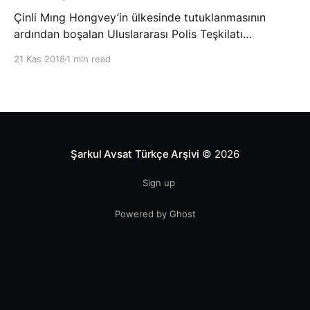
Çinli Mıng Hongvey’in ülkesinde tutuklanmasının
ardından boşalan Uluslararası Polis Teşkilatı
(INTERPOL) Başkanlığına Güney Koreli Kim Jong Yang
21 Kas 2018
1 min read
seçildi. INTERPOL Genel Kurulu’nun Dubai’deki
toplantısında yapılan seçimde, oyların 3’te 2’sini
kazanan Kim, teşkilatın yeni
Şarkul Avsat Türkçe Arşivi
© 2026
Sign up
Powered by Ghost