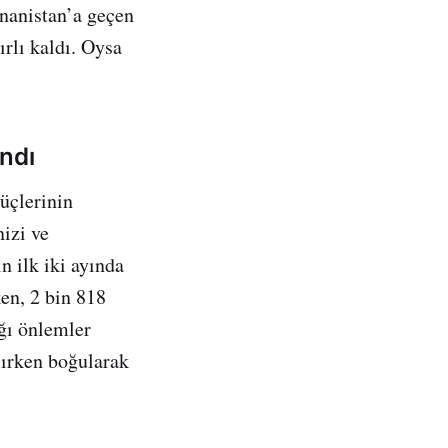
nanistan’a geçen
ırlı kaldı. Oysa
ndı
üçlerinin
nizi ve
ın ilk iki ayında
ken, 2 bin 818
ğı önlemler
şırken boğularak