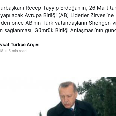
urbaşkanı Recep Tayyip Erdoğan’ın, 26 Mart tar
 yapılacak Avrupa Birliği (AB) Liderler Zirvesi’ne
eden önce AB’nin Türk vatandaşların Shengen v
ın sağlanması, Gümrük Birliği Anlaşması’nın gü
vsat Türkçe Arşivi
18
•
5 min read