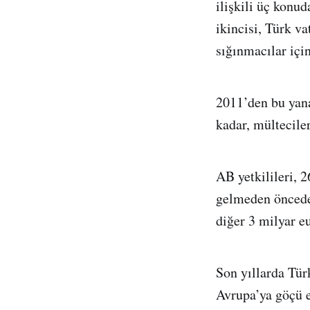
ilişkili üç konud
ikincisi, Türk v
sığınmacılar içi
2011’den bu yana
kadar, mültecile
AB yetkilileri, 
gelmeden öncede
diğer 3 milyar e
Son yıllarda Tür
Avrupa’ya göçü 