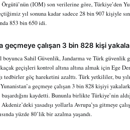
 Örgütü’nün (IOM) son verilerine göre, Türkiye’den Yu
çtiğimiz yıl sonuna kadar sadece 28 bin 907 kişiyle sın
ında 853 bin 650 idi.
a geçmeye çalışan 3 bin 828 kişi yakala
l boyunca Sahil Güvenlik, Jandarma ve Türk güvenlik g
 kaçak geçişleri kontrol altına altına almak için Ege De
 tedbirler göç hareketini azalttı. Türk yetkililer, bu yıl
a Yunanistan’a geçmeye çalışan 3 bin 828 kişiyi yakalar
aşardığını kaydetti. Bununla birlikte Türkiye’nin aldı
 Akdeniz’deki yasadışı yollarla Avrupa’ya gitmeye çalı
sında yüzde 80’lik bir azalma yaşandı.