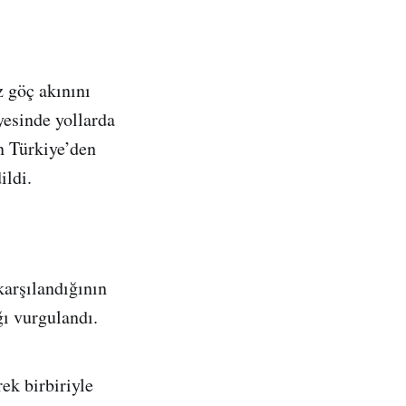
z göç akınını
yesinde yollarda
n Türkiye’den
ildi.
arşılandığının
ğı vurgulandı.
ek birbiriyle