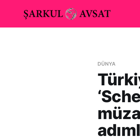
DÜNYA
Türki
‘Sche
müzak
adıml