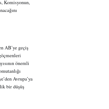
s, Komisyonun,
unacağını
den AB’ye geçiş
 göçmenleri
ayısının önemli
Komutanlığı
iye’den Avrupa’ya
lik bir düşüş