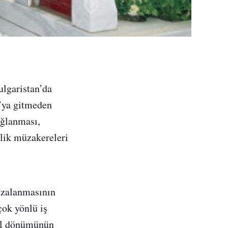
lgaristan’da
a’ya gitmeden
ağlanması,
lik müzakereleri
mzalanmasının
çok yönlü iş
yıl dönümünün