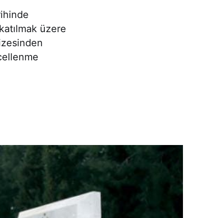
ihinde
 katılmak üzere
izesinden
ncellenme