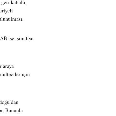
 geri kabulü,
uriyeli
ulunulması.
 AB ise, şimdiye
r araya
ülteciler için
adoğu’dan
or. Bununla