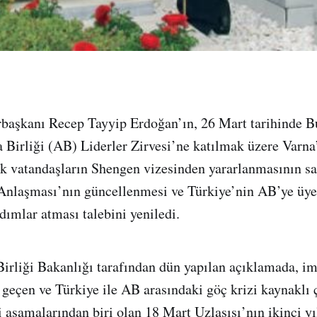
başkanı Recep Tayyip Erdoğan’ın, 26 Mart tarihinde Bu
 Birliği (AB) Liderler Zirvesi’ne katılmak üzere Varn
k vatandaşların Shengen vizesinden yararlanmasının s
Anlaşması’nın güncellenmesi ve Türkiye’nin AB’ye üye
adımlar atması talebini yeniledi.
irliği Bakanlığı tarafından dün yapılan açıklamada, i
l geçen ve Türkiye ile AB arasındaki göç krizi kaynaklı 
i aşamalarından biri olan 18 Mart Uzlaşısı’nın ikinci 