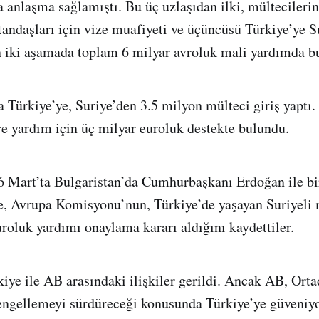
a anlaşma sağlamıştı. Bu üç uzlaşıdan ilki, mültecilerin
atandaşları için vize muafiyeti ve üçüncüsü Türkiye’ye S
n iki aşamada toplam 6 milyar avroluk mali yardımda b
 Türkiye’ye, Suriye’den 3.5 milyon mülteci giriş yaptı.
re yardım için üç milyar euroluk destekte bulundu.
26 Mart’ta Bulgaristan’da Cumhurbaşkanı Erdoğan ile bi
, Avrupa Komisyonu’nun, Türkiye’de yaşayan Suriyeli m
uroluk yardımı onaylama kararı aldığını kaydettiler.
kiye ile AB arasındaki ilişkiler gerildi. Ancak AB, Ort
engellemeyi sürdüreceği konusunda Türkiye’ye güveniy