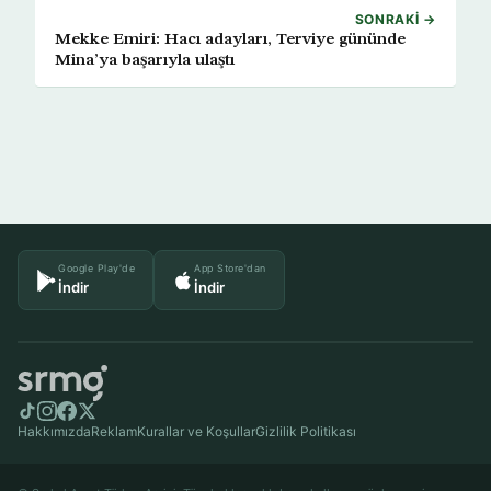
SONRAKI →
Mekke Emiri: Hacı adayları, Terviye gününde
Mina’ya başarıyla ulaştı
Google Play'de
App Store'dan
İndir
İndir
Hakkımızda
Reklam
Kurallar ve Koşullar
Gizlilik Politikası