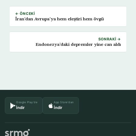
← ÖNCEKI
İran’dan Avrupa’ya hem eleştiri hem övgü
SONRAKI →
Endonezya’daki depremler yine can aldı
Google Play'de
App Store'dan
İndir
İndir