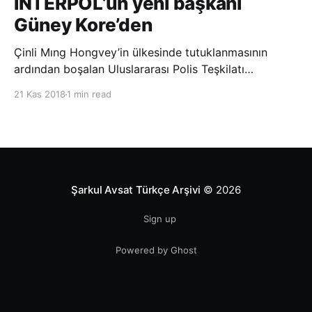
INTERPOL’ün yeni başkanı
Güney Kore’den
Çinli Mıng Hongvey’in ülkesinde tutuklanmasının
ardından boşalan Uluslararası Polis Teşkilatı
(INTERPOL) Başkanlığına Güney Koreli Kim Jong Yang
21 Kas 2018
1 min read
seçildi. INTERPOL Genel Kurulu’nun Dubai’deki
toplantısında yapılan seçimde, oyların 3’te 2’sini
kazanan Kim, teşkilatın yeni
Şarkul Avsat Türkçe Arşivi
© 2026
Sign up
Powered by Ghost