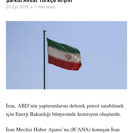
Şarkul Avsat Türkçe Arşivi
20 Eyl 2018
•
1 min read
İran, ABD’nin yaptırımlarını delerek petrol satabilmek
için Enerji Bakanlığı bünyesinde komisyon oluşturdu.
İran Meclisi Haber Ajansı’na (ICANA) konuşan İran