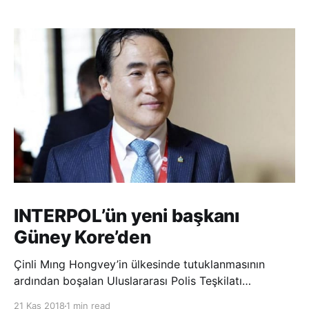
INTERPOL’ün yeni başkanı
Güney Kore’den
Çinli Mıng Hongvey’in ülkesinde tutuklanmasının
ardından boşalan Uluslararası Polis Teşkilatı
(INTERPOL) Başkanlığına Güney Koreli Kim Jong Yang
21 Kas 2018
1 min read