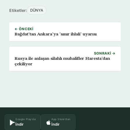
Etiketler:
DÜNYA
← ÖNCEKI
Bağdat’tan Ankara’ya ‘sınır ihlali’ uyarısı
SONRAKI →
Rusya ile anlaşan silahlı muhalifler Haresta’dan
çekiliyor
Google Play'de
App Store'dan
İndir
İndir