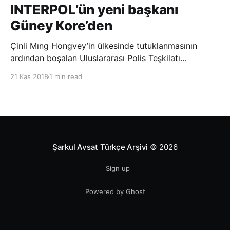
INTERPOL’ün yeni başkanı
Güney Kore’den
Çinli Mıng Hongvey’in ülkesinde tutuklanmasının
ardından boşalan Uluslararası Polis Teşkilatı
(INTERPOL) Başkanlığına Güney Koreli Kim Jong Yang
21 Kas 2018
1 min read
seçildi. INTERPOL Genel Kurulu’nun Dubai’deki
toplantısında yapılan seçimde, oyların 3’te 2’sini
kazanan Kim, teşkilatın yeni
Şarkul Avsat Türkçe Arşivi
© 2026
Sign up
Powered by Ghost