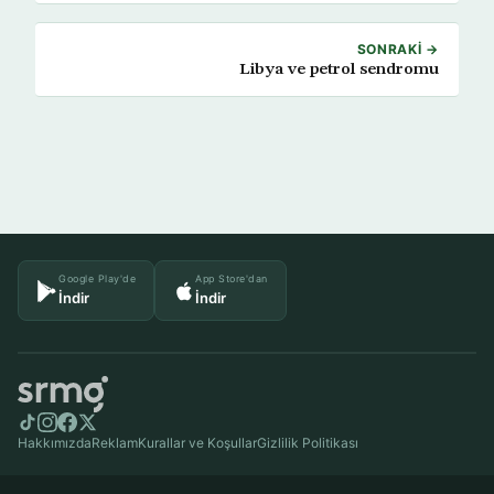
SONRAKI →
Libya ve petrol sendromu
Google Play'de
App Store'dan
İndir
İndir
Hakkımızda
Reklam
Kurallar ve Koşullar
Gizlilik Politikası