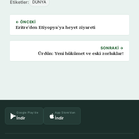
Etiketler:
DÜNYA
← ÖNCEKI
Eritre’den Etiyopya’ya heyet ziyareti
SONRAKI →
Ürdün: Yeni hükümet ve eski zorluklar!
Google Play'de
App Store'dan
İndir
İndir