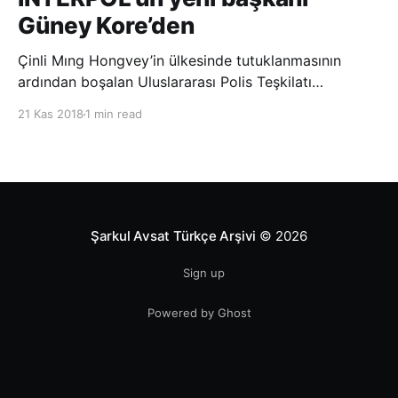
Güney Kore’den
Çinli Mıng Hongvey’in ülkesinde tutuklanmasının
ardından boşalan Uluslararası Polis Teşkilatı
(INTERPOL) Başkanlığına Güney Koreli Kim Jong Yang
21 Kas 2018
1 min read
seçildi. INTERPOL Genel Kurulu’nun Dubai’deki
toplantısında yapılan seçimde, oyların 3’te 2’sini
kazanan Kim, teşkilatın yeni
Şarkul Avsat Türkçe Arşivi
© 2026
Sign up
Powered by Ghost