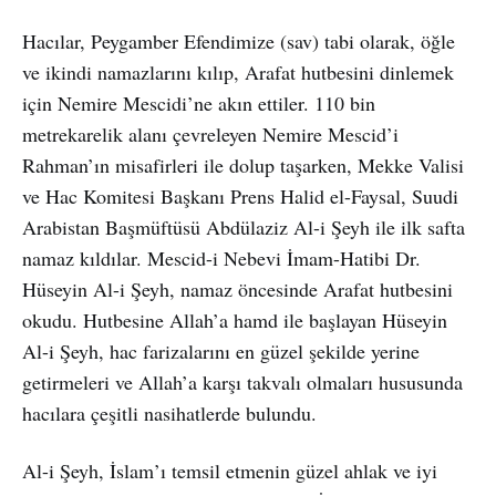
Hacılar, Peygamber Efendimize (sav) tabi olarak, öğle
ve ikindi namazlarını kılıp, Arafat hutbesini dinlemek
için Nemire Mescidi’ne akın ettiler. 110 bin
metrekarelik alanı çevreleyen Nemire Mescid’i
Rahman’ın misafirleri ile dolup taşarken, Mekke Valisi
ve Hac Komitesi Başkanı Prens Halid el-Faysal, Suudi
Arabistan Başmüftüsü Abdülaziz Al-i Şeyh ile ilk safta
namaz kıldılar. Mescid-i Nebevi İmam-Hatibi Dr.
Hüseyin Al-i Şeyh, namaz öncesinde Arafat hutbesini
okudu. Hutbesine Allah’a hamd ile başlayan Hüseyin
Al-i Şeyh, hac farizalarını en güzel şekilde yerine
getirmeleri ve Allah’a karşı takvalı olmaları hususunda
hacılara çeşitli nasihatlerde bulundu.
Al-i Şeyh, İslam’ı temsil etmenin güzel ahlak ve iyi