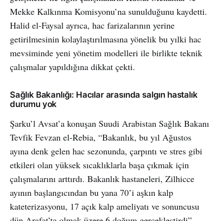
Mekke Kalkınma Komisyonu’na sunulduğunu kaydetti.
Halid el-Faysal ayrıca, hac farizalarının yerine
getirilmesinin kolaylaştırılmasına yönelik bu yılki hac
mevsiminde yeni yönetim modelleri ile birlikte teknik
çalışmalar yapıldığına dikkat çekti.
Sağlık Bakanlığı: Hacılar arasında salgın hastalık
durumu yok
Şarku’l Avsat’a konuşan Suudi Arabistan Sağlık Bakanı
Tevfik Fevzan el-Rebia, “Bakanlık, bu yıl Ağustos
ayına denk gelen hac sezonunda, çarpıntı ve stres gibi
etkileri olan yüksek sıcaklıklarla başa çıkmak için
çalışmalarını arttırdı. Bakanlık hastaneleri, Zilhicce
ayının başlangıcından bu yana 70’i aşkın kalp
kateterizasyonu, 17 açık kalp ameliyatı ve sonuncusu
dün Arafat’ta olmak üzere 6 doğum gerçekleştirdi”