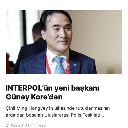
INTERPOL’ün yeni başkanı
Güney Kore’den
Çinli Mıng Hongvey’in ülkesinde tutuklanmasının
ardından boşalan Uluslararası Polis Teşkilatı
(INTERPOL) Başkanlığına Güney Koreli Kim Jong Yang
21 Kas 2018
1 min read