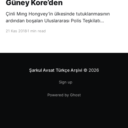
Güney Kore’den
Çinli Mıng Hongvey’in ülkesinde tutuklanmasının
ardından boşalan Uluslararası Polis Teşkilatı
(INTERPOL) Başkanlığına Güney Koreli Kim Jong Yang
21 Kas 2018
1 min read
seçildi. INTERPOL Genel Kurulu’nun Dubai’deki
toplantısında yapılan seçimde, oyların 3’te 2’sini
kazanan Kim, teşkilatın yeni
Şarkul Avsat Türkçe Arşivi
© 2026
Sign up
Powered by Ghost