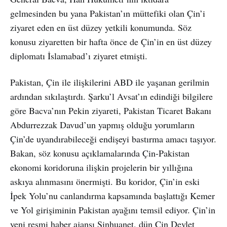
gelmesinden bu yana Pakistan’ın müttefiki olan Çin’i
ziyaret eden en üst düzey yetkili konumunda. Söz
konusu ziyaretten bir hafta önce de Çin’in en üst düzey
diplomatı İslamabad’ı ziyaret etmişti.
Pakistan, Çin ile ilişkilerini ABD ile yaşanan gerilmin
ardından sıkılaştırdı. Şarku’l Avsat’ın edindiği bilgilere
göre Bacva’nın Pekin ziyareti, Pakistan Ticaret Bakanı
Abdurrezzak Davud’un yapmış olduğu yorumların
Çin’de uyandırabileceği endişeyi bastırma amacı taşıyor.
Bakan, söz konusu açıklamalarında Çin-Pakistan
ekonomi koridoruna ilişkin projelerin bir yıllığına
askıya alınmasını önermişti. Bu koridor, Çin’in eski
İpek Yolu’nu canlandırma kapsamında başlattığı Kemer
ve Yol girişiminin Pakistan ayağını temsil ediyor. Çin’in
yeni resmi haber ajansı Şinhuanet, dün Çin Devlet