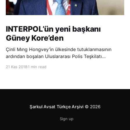
INTERPOL’ün yeni başkanı
Güney Kore’den
Çinli Mıng Hongvey’in ülkesinde tutuklanmasının
ardından boşalan Uluslararası Polis Teşkilatı
(INTERPOL) Başkanlığına Güney Koreli Kim Jong Yang
21 Kas 2018
1 min read
seçildi. INTERPOL Genel Kurulu’nun Dubai’deki
toplantısında yapılan seçimde, oyların 3’te 2’sini
kazanan Kim, teşkilatın yeni
Şarkul Avsat Türkçe Arşivi
© 2026
Sign up