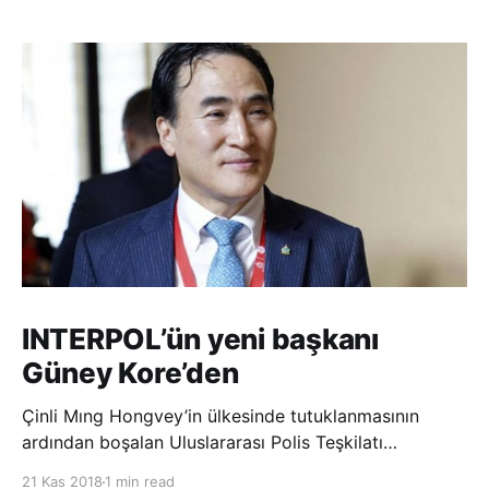
INTERPOL’ün yeni başkanı
Güney Kore’den
Çinli Mıng Hongvey’in ülkesinde tutuklanmasının
ardından boşalan Uluslararası Polis Teşkilatı
(INTERPOL) Başkanlığına Güney Koreli Kim Jong Yang
21 Kas 2018
1 min read