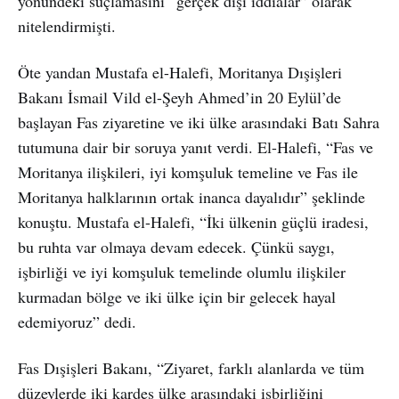
yönündeki suçlamasını “gerçek dışı iddialar” olarak
nitelendirmişti.
Öte yandan Mustafa el-Halefi, Moritanya Dışişleri
Bakanı İsmail Vild el-Şeyh Ahmed’in 20 Eylül’de
başlayan Fas ziyaretine ve iki ülke arasındaki Batı Sahra
tutumuna dair bir soruya yanıt verdi. El-Halefi, “Fas ve
Moritanya ilişkileri, iyi komşuluk temeline ve Fas ile
Moritanya halklarının ortak inanca dayalıdır” şeklinde
konuştu. Mustafa el-Halefi, “İki ülkenin güçlü iradesi,
bu ruhta var olmaya devam edecek. Çünkü saygı,
işbirliği ve iyi komşuluk temelinde olumlu ilişkiler
kurmadan bölge ve iki ülke için bir gelecek hayal
edemiyoruz” dedi.
Fas Dışişleri Bakanı, “Ziyaret, farklı alanlarda ve tüm
düzeylerde iki kardeş ülke arasındaki işbirliğini