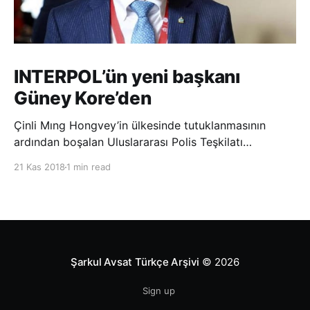
INTERPOL’ün yeni başkanı
Güney Kore’den
Çinli Mıng Hongvey’in ülkesinde tutuklanmasının
ardından boşalan Uluslararası Polis Teşkilatı
(INTERPOL) Başkanlığına Güney Koreli Kim Jong Yang
21 Kas 2018
1 min read
seçildi. INTERPOL Genel Kurulu’nun Dubai’deki
toplantısında yapılan seçimde, oyların 3’te 2’sini
kazanan Kim, teşkilatın yeni
Şarkul Avsat Türkçe Arşivi
© 2026
Sign up