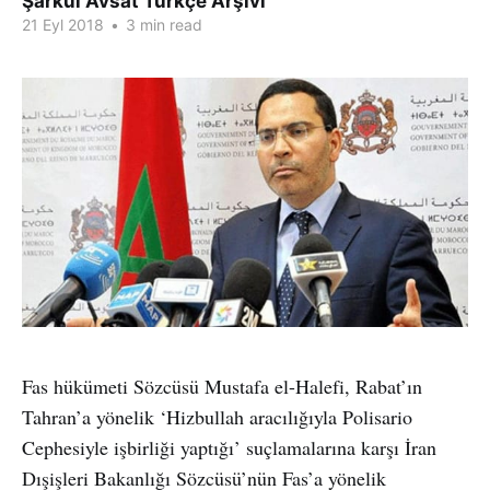
Şarkul Avsat Türkçe Arşivi
21 Eyl 2018
•
3 min read
Fas hükümeti Sözcüsü Mustafa el-Halefi, Rabat’ın
Tahran’a yönelik ‘Hizbullah aracılığıyla Polisario
Cephesiyle işbirliği yaptığı’ suçlamalarına karşı İran
Dışişleri Bakanlığı Sözcüsü’nün Fas’a yönelik