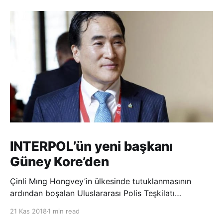
INTERPOL’ün yeni başkanı
Güney Kore’den
Çinli Mıng Hongvey’in ülkesinde tutuklanmasının
ardından boşalan Uluslararası Polis Teşkilatı
(INTERPOL) Başkanlığına Güney Koreli Kim Jong Yang
21 Kas 2018
1 min read
seçildi. INTERPOL Genel Kurulu’nun Dubai’deki