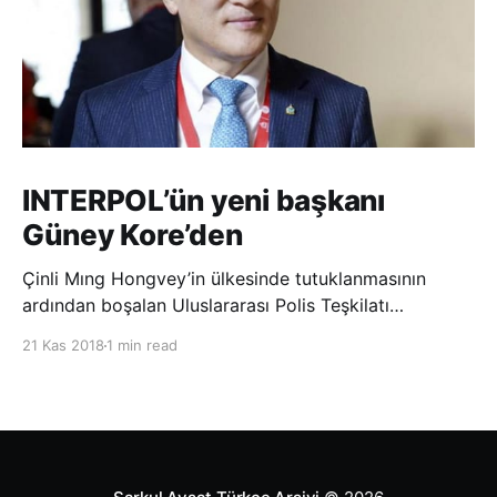
INTERPOL’ün yeni başkanı
Güney Kore’den
Çinli Mıng Hongvey’in ülkesinde tutuklanmasının
ardından boşalan Uluslararası Polis Teşkilatı
(INTERPOL) Başkanlığına Güney Koreli Kim Jong Yang
21 Kas 2018
1 min read
seçildi. INTERPOL Genel Kurulu’nun Dubai’deki
toplantısında yapılan seçimde, oyların 3’te 2’sini
kazanan Kim, teşkilatın yeni