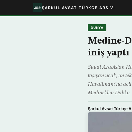
ŞARKUL AVSAT TÜRKÇE ARŞIVI
DÜNYA
Medine-Da
iniş yaptı
Suudi Arabistan Hav
taşıyan uçak, ön te
Havalimanı’na acil
Medine’den Dakka
Şarkul Avsat Türkçe A