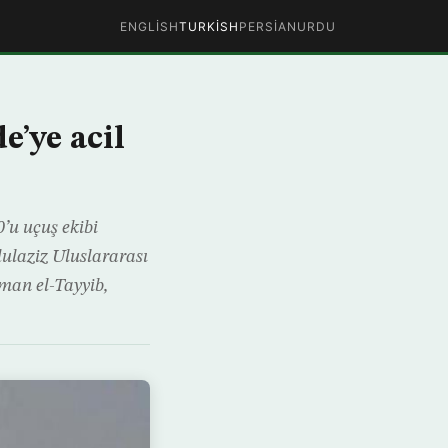
ENGLISH
TURKISH
PERSIAN
URDU
’ye acil
’u uçuş ekibi
dulaziz Uluslararası
man el-Tayyib,