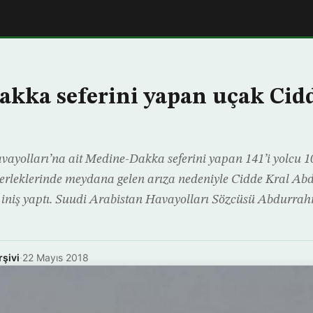
kka seferini yapan uçak Cidde
ayolları’na ait Medine-Dakka seferini yapan 141’i yolcu 10
kerleklerinde meydana gelen arıza nedeniyle Cidde Kral Ab
 iniş yaptı. Suudi Arabistan Havayolları Sözcüsü Abdurrah
rşivi
·
22 Mayıs 2018