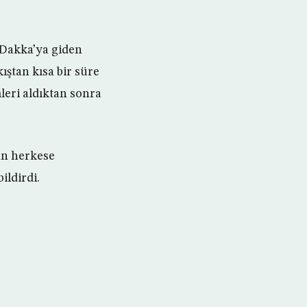
 Dakka’ya giden
kıştan kısa bir süre
leri aldıktan sonra
an herkese
ildirdi.