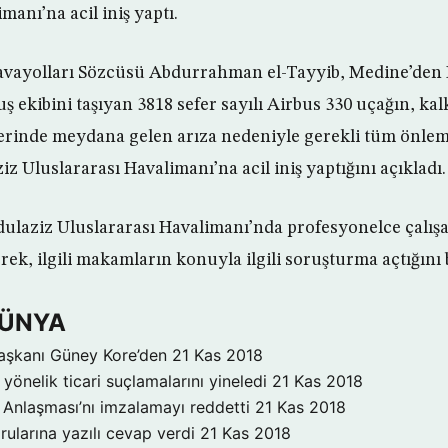
manı’na acil iniş yaptı.
avayolları Sözcüsü Abdurrahman el-Tayyib, Medine’den
uş ekibini taşıyan 3818 sefer sayılı Airbus 330 uçağın, kal
erinde meydana gelen arıza nedeniyle gerekli tüm önlem
z Uluslararası Havalimanı’na acil iniş yaptığını açıkladı.
dulaziz Uluslararası Havalimanı’nda profesyonelce çalış
erek, ilgili makamların konuyla ilgili soruşturma açtığını b
DÜNYA
aşkanı Güney Kore’den
21 Kas 2018
yönelik ticari suçlamalarını yineledi
21 Kas 2018
Anlaşması’nı imzalamayı reddetti
21 Kas 2018
rularına yazılı cevap verdi
21 Kas 2018