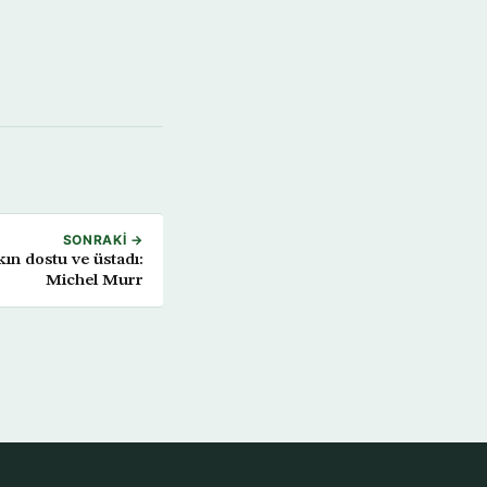
SONRAKI →
kın dostu ve üstadı:
Michel Murr